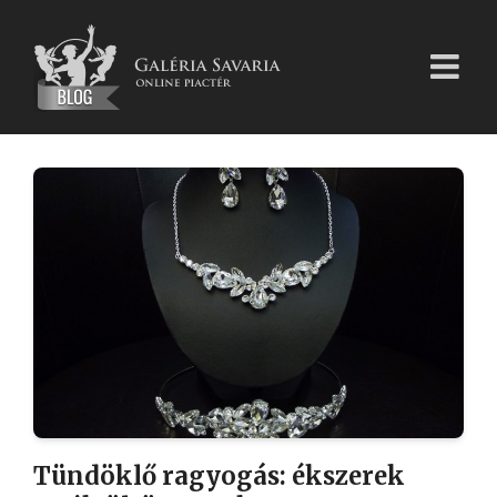
Kihagyás
Tündöklő ragyogás: ékszerek