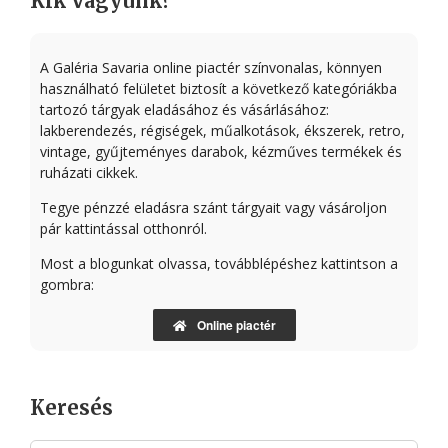
Kik vagyunk?
A Galéria Savaria online piactér színvonalas, könnyen
használható felületet biztosít a következő kategóriákba
tartozó tárgyak eladásához és vásárlásához:
lakberendezés, régiségek, műalkotások, ékszerek, retro,
vintage, gyűjteményes darabok, kézműves termékek és
ruházati cikkek.
Tegye pénzzé eladásra szánt tárgyait vagy vásároljon
pár kattintással otthonról.
Most a blogunkat olvassa, továbblépéshez kattintson a
gombra:
Online piactér
Keresés