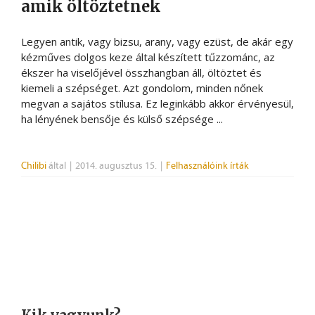
amik öltöztetnek
Legyen antik, vagy bizsu, arany, vagy ezüst, de akár egy
kézműves dolgos keze által készített tűzzománc, az
ékszer ha viselőjével összhangban áll, öltöztet és
kiemeli a szépséget. Azt gondolom, minden nőnek
megvan a sajátos stílusa. Ez leginkább akkor érvényesül,
ha lényének bensője és külső szépsége ...
Chilibi
által
|
2014. augusztus 15.
|
Felhasználóink írták