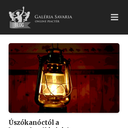
Kihagyás
Úszókanóctól a