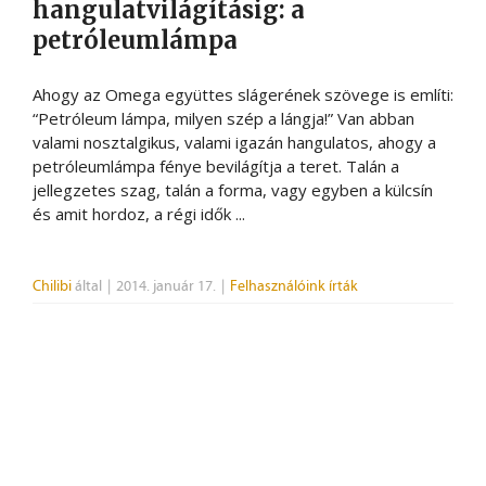
hangulatvilágításig: a
petróleumlámpa
Ahogy az Omega együttes slágerének szövege is említi:
“Petróleum lámpa, milyen szép a lángja!” Van abban
valami nosztalgikus, valami igazán hangulatos, ahogy a
petróleumlámpa fénye bevilágítja a teret. Talán a
jellegzetes szag, talán a forma, vagy egyben a külcsín
és amit hordoz, a régi idők ...
Chilibi
által
|
2014. január 17.
|
Felhasználóink írták