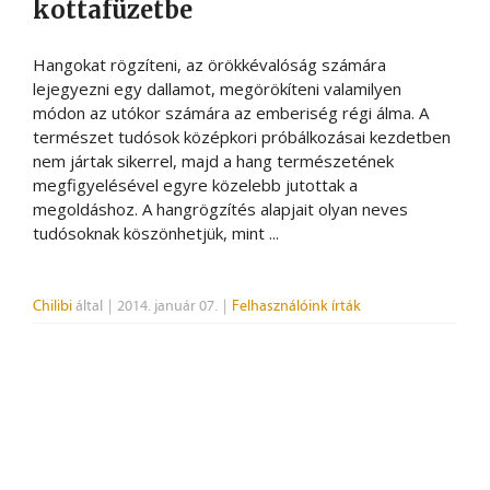
kottafüzetbe
Hangokat rögzíteni, az örökkévalóság számára
lejegyezni egy dallamot, megörökíteni valamilyen
módon az utókor számára az emberiség régi álma. A
természet tudósok középkori próbálkozásai kezdetben
nem jártak sikerrel, majd a hang természetének
megfigyelésével egyre közelebb jutottak a
megoldáshoz. A hangrögzítés alapjait olyan neves
tudósoknak köszönhetjük, mint ...
Chilibi
által
|
2014. január 07.
|
Felhasználóink írták