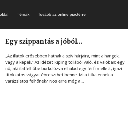
oldal
Témák
Tovább az online piactérre
Egy szippantás a jóból…
„Az illatok erősebben hatnak a szív húrjaira, mint a hangok,
vagy a képek.” Az idézet Kipling tollából való, és valóban: egy
nő, aki illatfelhőbe burkolózva elhalad egy férfi mellett, igazi
titokzatos vágyat ébreszthet benne. Mi a titka ennek a
varázslatos felhőnek? Nos erre még a ...