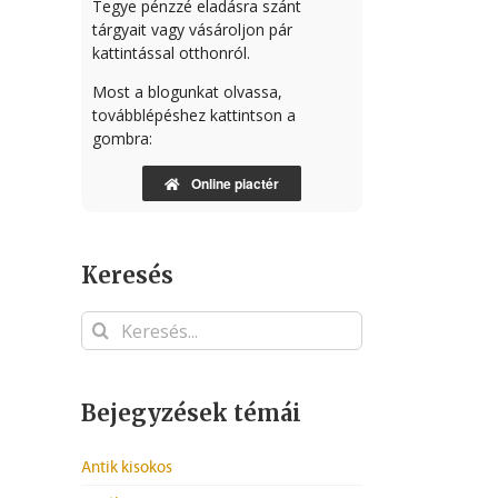
Tegye pénzzé eladásra szánt
tárgyait vagy vásároljon pár
kattintással otthonról.
Most a blogunkat olvassa,
továbblépéshez kattintson a
gombra:
Online piactér
Keresés
Keresés...
Bejegyzések témái
Antik kisokos