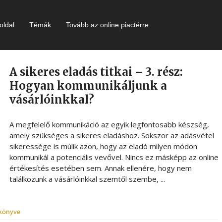
oldal
Témák
Tovább az online piactérre
A sikeres eladás titkai – 3. rész:
Hogyan kommunikáljunk a
vásárlóinkkal?
A megfelelő kommunikáció az egyik legfontosabb készség,
amely szükséges a sikeres eladáshoz. Sokszor az adásvétel
sikeressége is múlik azon, hogy az eladó milyen módon
kommunikál a potenciális vevővel. Nincs ez másképp az online
értékesítés esetében sem. Annak ellenére, hogy nem
találkozunk a vásárlóinkkal szemtől szembe, ...
ikönyve