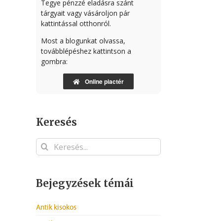
Tegye pénzzé eladásra szánt
tárgyait vagy vásároljon pár
kattintással otthonról.
Most a blogunkat olvassa,
továbblépéshez kattintson a
gombra:
Online piactér
Keresés
Keresés...
Bejegyzések témái
Antik kisokos