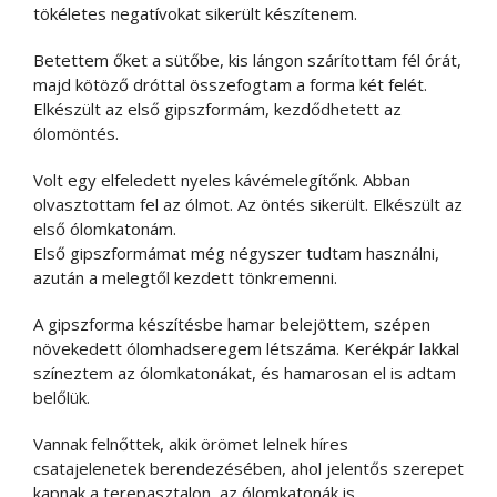
tökéletes negatívokat sikerült készítenem.
Betettem őket a sütőbe, kis lángon szárítottam fél órát,
majd kötöző dróttal összefogtam a forma két felét.
Elkészült az első gipszformám, kezdődhetett az
ólomöntés.
Volt egy elfeledett nyeles kávémelegítőnk. Abban
olvasztottam fel az ólmot. Az öntés sikerült. Elkészült az
első ólomkatonám.
Első gipszformámat még négyszer tudtam használni,
azután a melegtől kezdett tönkremenni.
A gipszforma készítésbe hamar belejöttem, szépen
növekedett ólomhadseregem létszáma. Kerékpár lakkal
színeztem az ólomkatonákat, és hamarosan el is adtam
belőlük.
Vannak felnőttek, akik örömet lelnek híres
csatajelenetek berendezésében, ahol jelentős szerepet
kapnak a terepasztalon, az ólomkatonák is.