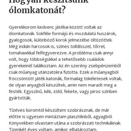
ólomkatonát?
Gyerekkorom kedvenc játékai között voltak az
ólomkatonák. Sokféle formájú és mozdulatú huszárok,
gyalogosok, különböző korok jelmezébe öltözöttek.
Még indián harcosok is, színes tolldísszel, tőrrel,
tomahawkkal felfegyverezve. A probléma csak annyi
volt, hogy többségükkel a tehetősebb családok
gyerekeinél találkoztam. Az én szerény zsebpénzemből
csak műanyag utánzatokra futotta. Ezek a műanyagból
fröccsöntött játék katonák, formailag tökéletesek voltak,
de olyan anyagból készültek, amin nem maradt meg a
festék. Egyszínű, kék, zöld, fekete, vagy piros színben
gyártották.
Tízéves koromtól készültem szobrásznak, de már
előtte is ügyesen mintáztam plasztilinből, agyagból.
Könyvekben olvastam utána a szobrászati technikáknak.
Tizenkét éves voltam, amikor elhatároztam,