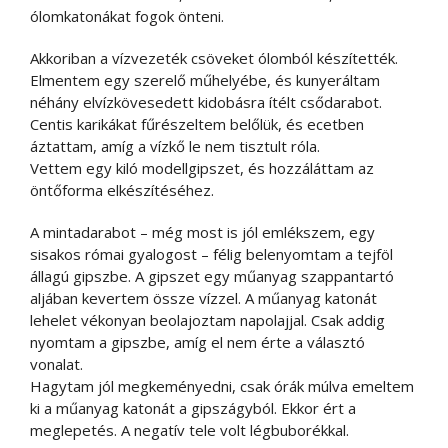
ólomkatonákat fogok önteni.
Akkoriban a vízvezeték csöveket ólomból készítették.
Elmentem egy szerelő műhelyébe, és kunyeráltam
néhány elvízkövesedett kidobásra ítélt csődarabot.
Centis karikákat fűrészeltem belőlük, és ecetben
áztattam, amíg a vízkő le nem tisztult róla.
Vettem egy kiló modellgipszet, és hozzáláttam az
öntőforma elkészítéséhez.
A mintadarabot – még most is jól emlékszem, egy
sisakos római gyalogost – félig belenyomtam a tejföl
állagú gipszbe. A gipszet egy műanyag szappantartó
aljában kevertem össze vízzel. A műanyag katonát
lehelet vékonyan beolajoztam napolajjal. Csak addig
nyomtam a gipszbe, amíg el nem érte a választó
vonalat.
Hagytam jól megkeményedni, csak órák múlva emeltem
ki a műanyag katonát a gipszágyból. Ekkor ért a
meglepetés. A negatív tele volt légbuborékkal.