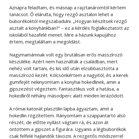
Aznapra feladtam, és másnap a rajztanáromtól kértem
tanácsot. Ő elárulta, hogy rezgő asztalon lehet a
buborékoktól megszabadulni. „Hogyan készítsek rezgő
asztalt a konyhánkban?” – ez a kérdés foglalkoztatott az
iskolából hazafelé menet. Mire a házunk kapujához
értem, megtaláltam a megoldást.
Nagymamámnak volt egy brutálisan erős masszírozó
készüléke. Azért nem használták a családban, mert
nehéz volt tartani, és kis idő után elzsibbasztotta a
masszírozó kezét. Kölcsönkértem a nagyitól, és a kerek
gumifejét nekinyomtam a konyhai hokedlinek, amin a
gipszezést végeztem. Fantasztikus volt a hatása, a
hokedliről néhány másodperc alatt minden lerázódott.
A római katonát plasztilin lapba ágyaztam, amit a
hokedlin rögzítettem. Rányomtam a szappantartó alsó
részét, de előtte nyílást vágtam rá, és azon át
öntöttem a gipszet a figurára. Ugyanis a légbuborékok
csak felfelé hajlandók távozni. A rezgetős módszerrel