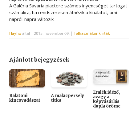
A Galéria Savaria piactere számos ínyencséget tartogat
számukra, ha rendszeresen átnézik a kínálatot, ami
napról-napra változik.
Hayho
által
|
2015. november 09.
|
Felhasználóink írták
Ajánlott bejegyzések
Emlék idéző,
Balatoni
A malacpersely
avagy a
A
kincsvadászat
titka
képvásárlás
„
dupla öröme