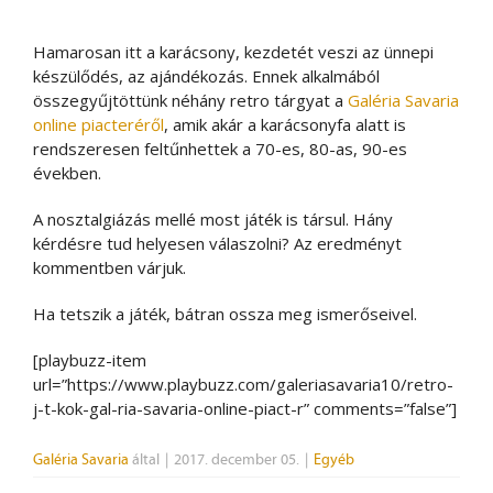
Hamarosan itt a karácsony, kezdetét veszi az ünnepi
készülődés, az ajándékozás. Ennek alkalmából
összegyűjtöttünk néhány retro tárgyat a
Galéria Savaria
online piacteréről
, amik akár a karácsonyfa alatt is
rendszeresen feltűnhettek a 70-es, 80-as, 90-es
években.
A nosztalgiázás mellé most játék is társul. Hány
kérdésre tud helyesen válaszolni? Az eredményt
kommentben várjuk.
Ha tetszik a játék, bátran ossza meg ismerőseivel.
[playbuzz-item
url=”https://www.playbuzz.com/galeriasavaria10/retro-
j-t-kok-gal-ria-savaria-online-piact-r” comments=”false”]
Galéria Savaria
által
|
2017. december 05.
|
Egyéb