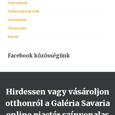
Fejlesztések
Felhasználóink írták
Gondolatok
Olvasnivaló
Rólunk
Facebook közösségünk
Hirdessen vagy vásároljon
otthonról a Galéria Savaria
online piactér színvonalas