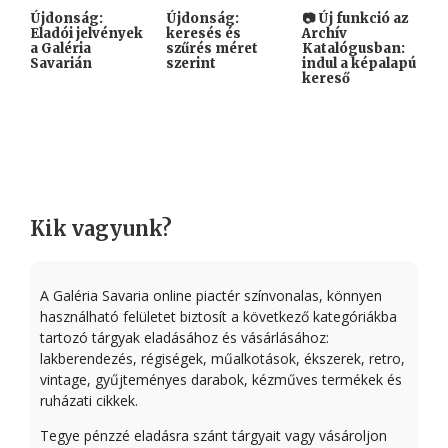
Újdonság:
Újdonság:
📷 Új funkció az
Ú
Eladói jelvények
keresés és
Archív
a
a Galéria
szűrés méret
Katalógusban:
r
Savarián
szerint
indul a képalapú
kereső
Kik vagyunk?
A Galéria Savaria online piactér színvonalas, könnyen
használható felületet biztosít a következő kategóriákba
tartozó tárgyak eladásához és vásárlásához:
lakberendezés, régiségek, műalkotások, ékszerek, retro,
vintage, gyűjteményes darabok, kézműves termékek és
ruházati cikkek.
Tegye pénzzé eladásra szánt tárgyait vagy vásároljon