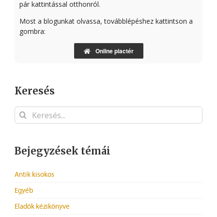
pár kattintással otthonról.
Most a blogunkat olvassa, továbblépéshez kattintson a
gombra:
Online piactér
Keresés
Keresés...
Bejegyzések témái
Antik kisokos
Egyéb
Eladók kézikönyve