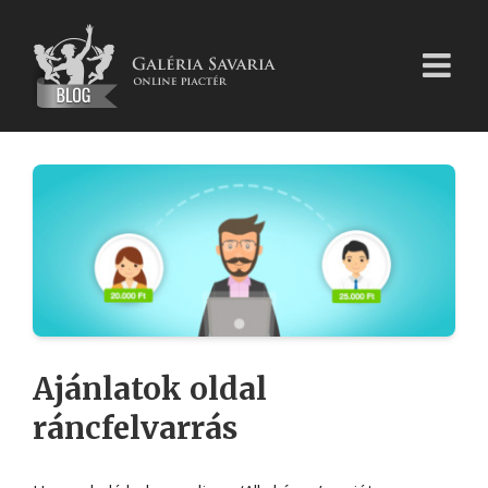
Kihagyás
Ajánlatok oldal
ráncfelvarrás