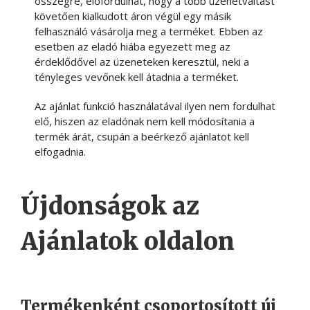
összegre, előfordulhat, hogy a több üzenetváltást
követően kialkudott áron végül egy másik
felhasználó vásárolja meg a terméket. Ebben az
esetben az eladó hiába egyezett meg az
érdeklődővel az üzeneteken keresztül, neki a
tényleges vevőnek kell átadnia a terméket.
Az ajánlat funkció használatával ilyen nem fordulhat
elő, hiszen az eladónak nem kell módosítania a
termék árát, csupán a beérkező ajánlatot kell
elfogadnia.
Újdonságok az
Ajánlatok oldalon
Termékenként csoportosított új