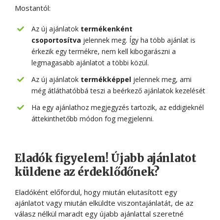
Mostantól:
Az új ajánlatok
termékenként
csoportosítva
jelennek meg. Így ha több ajánlat is
érkezik egy termékre, nem kell kibogarászni a
legmagasabb ajánlatot a többi közül.
Az új ajánlatok
termékképpel
jelennek meg, ami
még átláthatóbbá teszi a beérkező ajánlatok kezelését
Ha egy ajánlathoz megjegyzés tartozik, az eddigieknél
áttekinthetőbb módon fog megjelenni.
Eladók figyelem! Újabb ajánlatot
küldene az érdeklődőnek?
Eladóként előfordul, hogy miután elutasított egy
ajánlatot vagy miután elküldte viszontajánlatát, de az
válasz nélkül maradt egy újabb ajánlattal szeretné