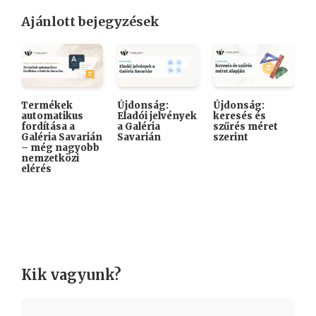
Ajánlott bejegyzések
Termékek
Újdonság:
Újdonság:

automatikus
Eladói jelvények
keresés és
A
fordítása a
a Galéria
szűrés méret
K
Galéria Savarián
Savarián
szerint
i
– még nagyobb
k
nemzetközi
elérés
Kik vagyunk?