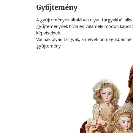
Gyűjtemény
A gyűjtemények általában olyan tárgyakból álln
gyűjteménynek hívni és valamely módon kapcsol
képviselnek.
Vannak olyan tárgyak, amelyek önmagukban nem
gyűjtemény