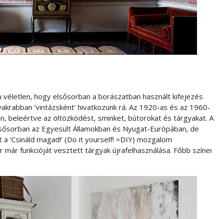
 véletlen, hogy elsősorban a borászatban használt kifejezés
yakrabban ‘vintázsként’ hivatkozunk rá. Az 1920-as és az 1960-
an, beleértve az öltözködést, sminket, bútorokat és tárgyakat. A
lsősorban az Egyesült Államokban és Nyugat-Európában, de
 a ‘Csináld magad!’ (Do it yourself! =DIY) mozgalom
 már funkcióját vesztett tárgyak újrafelhasználása. Főbb színei