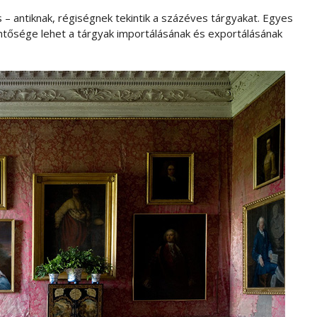
– antiknak, régiségnek tekintik a százéves tárgyakat. Egyes
entősége lehet a tárgyak importálásának és exportálásának