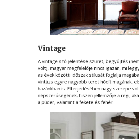
Vintage
A vintage szó jelentése szüret, begyűjtés (nem
volt), magyar megfelelője nincs igazán, mi legg
as évek közötti időszak stílusát foglalja magáb
vintázs egyre nagyobb teret hódít magának, e
hazánkban is. Elterjedésében nagy szerepe volt
népszerűségének, hiszen jellemzője a régi, akár
a púder, valamint a fekete és fehér.