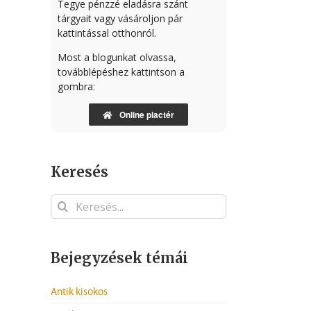
Tegye pénzzé eladásra szánt
tárgyait vagy vásároljon pár
kattintással otthonról.
Most a blogunkat olvassa,
továbblépéshez kattintson a
gombra:
Online piactér
Keresés
Keresés...
Bejegyzések témái
Antik kisokos