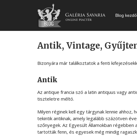
Kihagyás
Blog kezdő
Antik, Vintage, Gyűjte
Bizonyára már találkoztatok a fenti kifejezésekk
Antik
Az antique francia szó a latin antiquus vagy ant
tiszteletre méltó.
Milyen réginek kell egy tárgynak lennie ahhoz, 
tekintik antiknak, amely legalább százötven éves
szőnyegek. Az Egyesült Államokban régebben az
tartották fenn, és egyesek még mindig ragasz