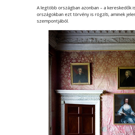
A legtöbb országban azonban – a kereskedők is 
országokban ezt törvény is rögzíti, aminek jel
szempontjából.