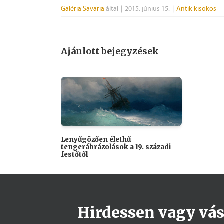
Galéria Savaria
által
|
2015. június 15.
|
Antik kisokos
Ajánlott bejegyzések
Lenyűgözően élethű
tengerábrázolások a 19. századi
festőtől
Hirdessen vagy vásá