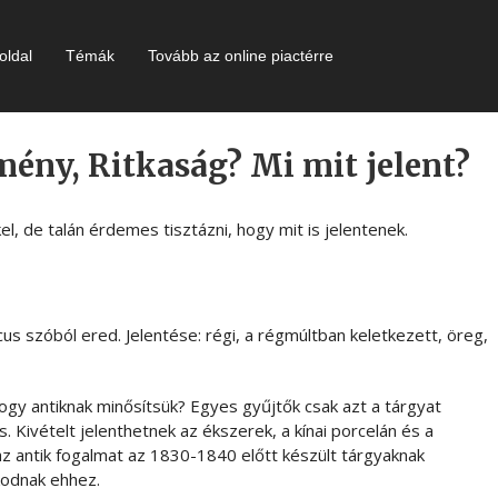
oldal
Témák
Tovább az online piactérre
mény, Ritkaság? Mi mit jelent?
el, de talán érdemes tisztázni, hogy mit is jelentenek.
icus szóból ered. Jelentése: régi, a régmúltban keletkezett, öreg,
hogy antiknak minősítsük? Egyes gyűjtők csak azt a tárgyat
. Kivételt jelenthetnek az ékszerek, a kínai porcelán és a
 antik fogalmat az 1830-1840 előtt készült tárgyaknak
kodnak ehhez.