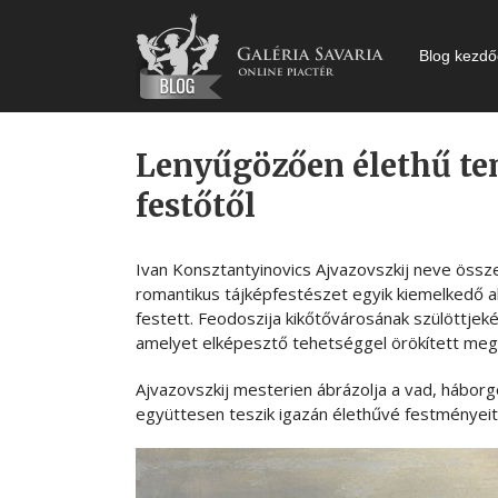
Kihagyás
Blog kezdő
Lenyűgözően élethű ten
festőtől
Ivan Konsztantyinovics Ajvazovszkij neve össze
romantikus tájképfestészet egyik kiemelkedő al
festett. Feodoszija kikőtővárosának szülöttjek
amelyet elképesztő tehetséggel örökített meg
Ajvazovszkij mesterien ábrázolja a vad, háborg
együttesen teszik igazán élethűvé festményeit