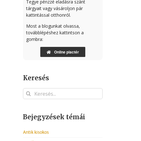
Tegye pénzzé eladásra szánt
tárgyait vagy vásároljon pár
kattintással otthonról.
Most a blogunkat olvassa,
továbblépéshez kattintson a
gombra:
Online piactér
Keresés
Keresés...
Bejegyzések témái
Antik kisokos