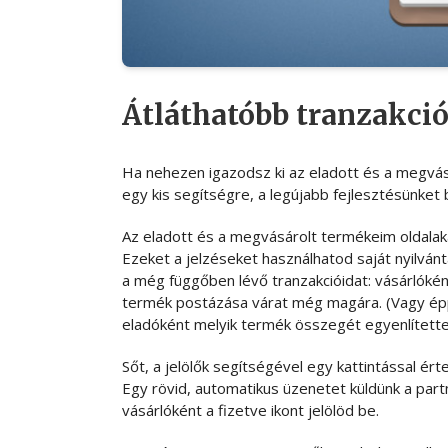
Átláthatóbb tranzakciók
Ha nehezen igazodsz ki az eladott és a megvá
egy kis segítségre, a legújabb fejlesztésünket 
Az eladott és a megvásárolt termékeim oldalakat
Ezeket a jelzéseket használhatod saját nyilvá
a még függőben lévő tranzakcióidat: vásárlókén
termék postázása várat még magára. (Vagy épp
eladóként melyik termék összegét egyenlítette 
Sőt, a jelölők segítségével egy kattintással ért
Egy rövid, automatikus üzenetet küldünk a partn
vásárlóként a fizetve ikont jelölöd be.