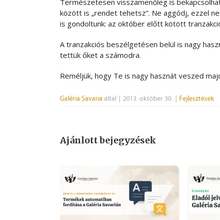
Természetesen visszamenőleg is bekapcsolhatod
között is „rendet tehetsz”. Ne aggódj, ezzel n
is gondoltunk: az október előtt kötött tranzakc
A tranzakciós beszélgetésen belül is nagy hasz
tettük őket a számodra.
Reméljük, hogy Te is nagy hasznát veszed majd
Galéria Savaria
által
|
2013. október 30.
|
Fejlesztések
Ajánlott bejegyzések