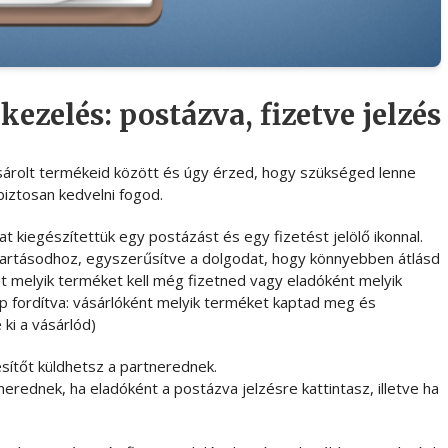
ezelés: postázva, fizetve jelzés
sárolt termékeid között és úgy érzed, hogy szükséged lenne
biztosan kedvelni fogod.
 kiegészítettük egy postázást és egy fizetést jelölő ikonnal.
ntartásodhoz, egyszerűsítve a dolgodat, hogy könnyebben átlásd
t melyik terméket kell még fizetned vagy eladóként melyik
 fordítva: vásárlóként melyik terméket kaptad meg és
ki a vásárlód)
esítőt küldhetsz a partnerednek.
erednek, ha eladóként a postázva jelzésre kattintasz, illetve ha