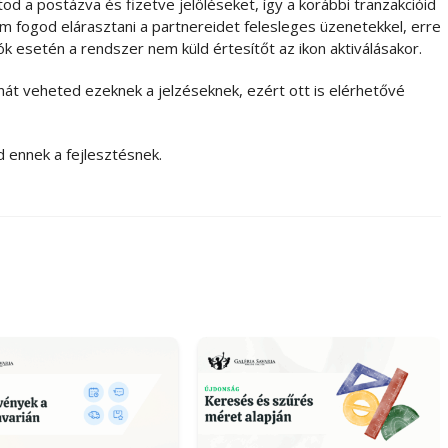
 a postázva és fizetve jelöléseket, így a korábbi tranzakcióid
em fogod elárasztani a partnereidet felesleges üzenetekkel, erre
iók esetén a rendszer nem küld értesítőt az ikon aktiválásakor.
nát veheted ezeknek a jelzéseknek, ezért ott is elérhetővé
 ennek a fejlesztésnek.