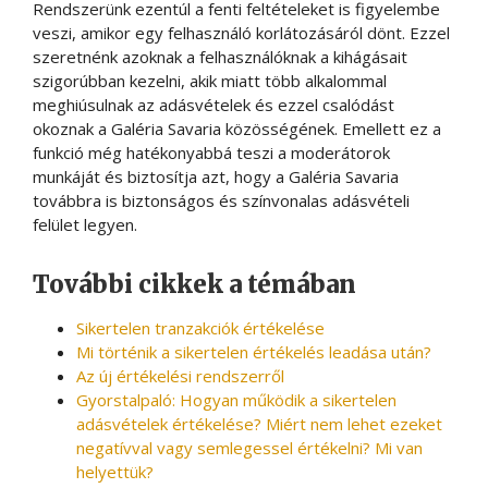
Rendszerünk ezentúl a fenti feltételeket is figyelembe
veszi, amikor egy felhasználó korlátozásáról dönt. Ezzel
szeretnénk azoknak a felhasználóknak a kihágásait
szigorúbban kezelni, akik miatt több alkalommal
meghiúsulnak az adásvételek és ezzel csalódást
okoznak a Galéria Savaria közösségének. Emellett ez a
funkció még hatékonyabbá teszi a moderátorok
munkáját és biztosítja azt, hogy a Galéria Savaria
továbbra is biztonságos és színvonalas adásvételi
felület legyen.
További cikkek a témában
Sikertelen tranzakciók értékelése
Mi történik a sikertelen értékelés leadása után?
Az új értékelési rendszerről
Gyorstalpaló: Hogyan működik a sikertelen
adásvételek értékelése? Miért nem lehet ezeket
negatívval vagy semlegessel értékelni? Mi van
helyettük?