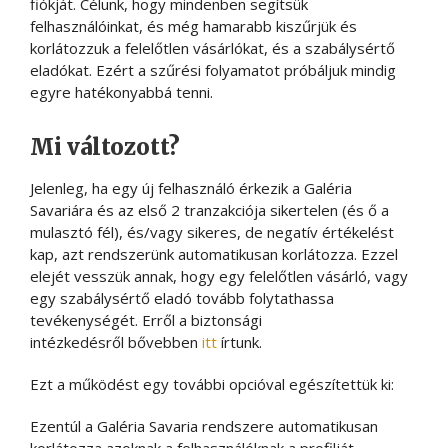
fiókját. Célunk, hogy mindenben segítsük
felhasználóinkat, és még hamarabb kiszűrjük és
korlátozzuk a felelőtlen vásárlókat, és a szabálysértő
eladókat. Ezért a szűrési folyamatot próbáljuk mindig
egyre hatékonyabbá tenni.
Mi változott?
Jelenleg, ha egy új felhasználó érkezik a Galéria
Savariára és az első 2 tranzakciója sikertelen (és ő a
mulasztó fél), és/vagy sikeres, de negatív értékelést
kap, azt rendszerünk automatikusan korlátozza. Ezzel
elejét vesszük annak, hogy egy felelőtlen vásárló, vagy
egy szabálysértő eladó tovább folytathassa
tevékenységét. Erről a biztonsági
intézkedésről bővebben
itt
írtunk.
Ezt a működést egy további opcióval egészítettük ki:
Ezentúl a Galéria Savaria rendszere automatikusan
korlátozza azoknak a felhasználóknak a profilját