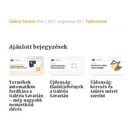
Galéria Savaria
által
|
2017. augusztus 03.
|
Fejlesztések
Ajánlott bejegyzések
Termékek
Újdonság:
Újdonság:

automatikus
Eladói jelvények
keresés és
A
fordítása a
a Galéria
szűrés méret
K
Galéria Savarián
Savarián
szerint
i
– még nagyobb
k
nemzetközi
elérés