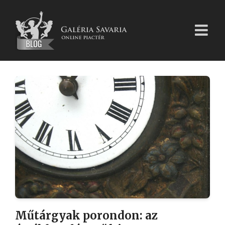
Kihagyás
Műtárgyak porondon: az