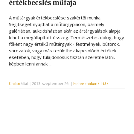
értékbecslés műfaja
A műtárgyak értékbecslése szakértői munka.
Segítséget nyújthat a műtárgypiacon, bármely
galériában, aukciósházban akár az ártárgyalások alapja
lehet a megállapított összeg. Természetes dolog, hogy
főként nagy értékű műtárgyak - festmények, bútorok,
sorozatok, vagy más területhez kapcsolódó értékek
esetében, hogy tulajdonosuk tisztán szeretne látni,
képben lenni annak ...
Chilibi
által
|
2013. szeptember 26.
|
Felhasználóink írták