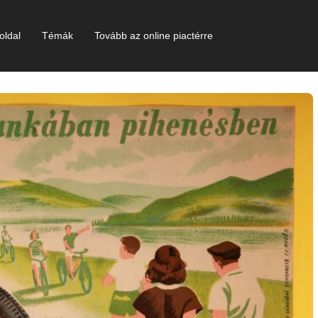
oldal
Témák
Tovább az online piactérre