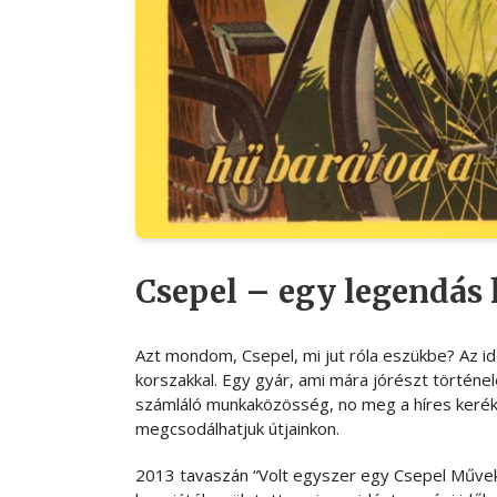
Csepel – egy legendás 
Azt mondom, Csepel, mi jut róla eszükbe? Az i
korszakkal. Egy gyár, ami mára jórészt történ
számláló munkaközösség, no meg a híres kerékp
megcsodálhatjuk útjainkon.
2013 tavaszán “Volt egyszer egy Csepel Művek” c