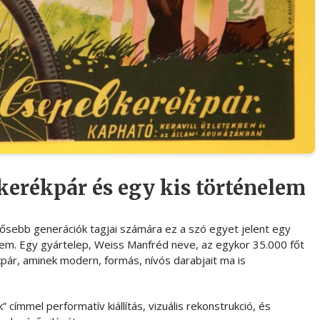
kerékpár és egy kis történelem
dősebb generációk tagjai számára ez a szó egyet jelent egy
elem. Egy gyártelep, Weiss Manfréd neve, az egykor 35.000 főt
ár, aminek modern, formás, nívós darabjait ma is
ímmel performatív kiállítás, vizuális rekonstrukció, és