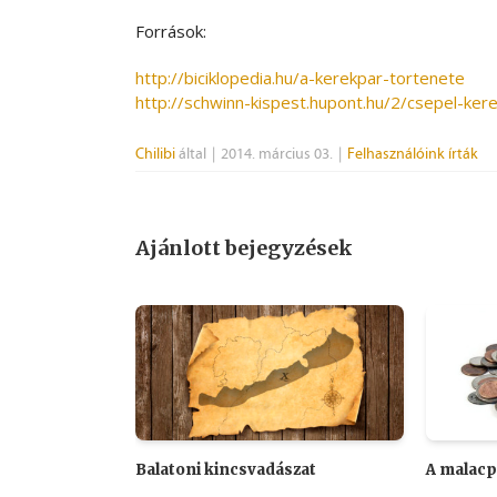
Források:
http://biciklopedia.hu/a-kerekpar-tortenete
http://schwinn-kispest.hupont.hu/2/csepel-ker
Chilibi
által
|
2014. március 03.
|
Felhasználóink írták
Ajánlott bejegyzések
Balatoni kincsvadászat
A malacp