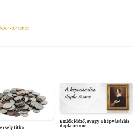
ekpar-tortenet
Emlék idéző, avagy a képvásárlás
dupla öröme
ersely titka