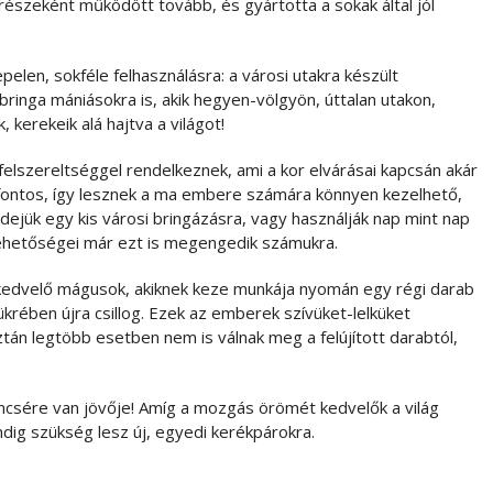
észeként működött tovább, és gyártotta a sokak által jól
epelen, sokféle felhasználásra: a városi utakra készült
bringa mániásokra is, akik hegyen-völgyön, úttalan utakon,
 kerekeik alá hajtva a világot!
lszereltséggel rendelkeznek, ami a kor elvárásai kapcsán akár
fontos, így lesznek a ma embere számára könnyen kezelhető,
dejük egy kis városi bringázásra, vagy használják nap mint nap
lehetőségei már ezt is megengedik számukra.
kedvelő mágusok, akiknek keze munkája nyomán egy régi darab
tükrében újra csillog. Ezek az emberek szívüket-lelküket
ztán legtöbb esetben nem is válnak meg a felújított darabtól,
ncsére van jövője! Amíg a mozgás örömét kedvelők a világ
ndig szükség lesz új, egyedi kerékpárokra.