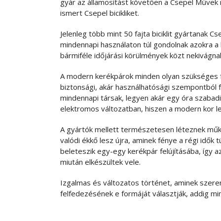
gyár az államosítást követően a Csepel Művek r
ismert Csepel bicikliket.
Jelenleg több mint 50 fajta biciklit gyártanak Cs
mindennapi használaton túl gondolnak azokra a 
bármiféle időjárási körülmények közt nekivágnak,
A modern kerékpárok minden olyan szükséges fe
biztonsági, akár használhatósági szempontból 
mindennapi társak, legyen akár egy óra szabadi
elektromos változatban, hiszen a modern kor 
A gyártók mellett természetesen léteznek mű
valódi ékkő lesz újra, aminek fénye a régi idők 
beleteszik egy-egy kerékpár felújításába, így a
miután elkészültek vele.
Izgalmas és változatos történet, aminek szere
felfedezésének e formáját választják, addig mi