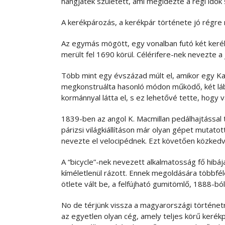
hangjáték született, ami megidézte a régi idők 
A kerékpározás, a kerékpár története jó régre n
Az egymás mögött, egy vonalban futó két kerék
merült fel 1690 körül. Célérifere-nek nevezte a
Több mint egy évszázad múlt el, amikor egy Ka
megkonstruálta hasonló módon működő, két láb
kormánnyal látta el, s ez lehetővé tette, hogy 
1839-ben az angol K. Macmillan pedálhajtással t
párizsi világkiállításon már olyan gépet mutato
nevezte el velocipédnek. Ezt követően közkedv
A “bicycle”-nek nevezett alkalmatosság fő hibá
kíméletlenül rázott. Ennek megoldására többféle 
ötlete vált be, a felfújható gumitömlő, 1888-ból
No de térjünk vissza a magyarországi történetr
az egyetlen olyan cég, amely teljes körű kerékp