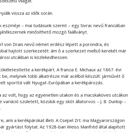
sokszínű világát.
yúlik vissza az idők során.
 eszméje – mai tudásunk szerint – egy Sivrac nevű franciában
 játékszernek minősíthető mozgó faállványt.
rl von Drais nevű német erdész lépett a porondra, és
bal hajtott szerkezetét: ám ő a szerkezet mellső kerekét már
városi utcákban is közlekedhessen.
ökéletesítette a kerékpárt. A francia E. Michaux az 1867. évi
tt be, melynek több alkatrésze már acélból készült: járművét ő
elt sporttá vált Nyugat-Európában a kerékpározás.
ja az volt, hogy az egyenetlen utakon és a macskaköves utcákon
variáció született, közülük egy skót állatorvos – J. B. Dunlop –
.
e, ami a kerékpárokat illeti. A Csepel Zrt. ma Magyarországon
ár gyártást folytat. Az 1928-ban Weiss Manfréd által alapított