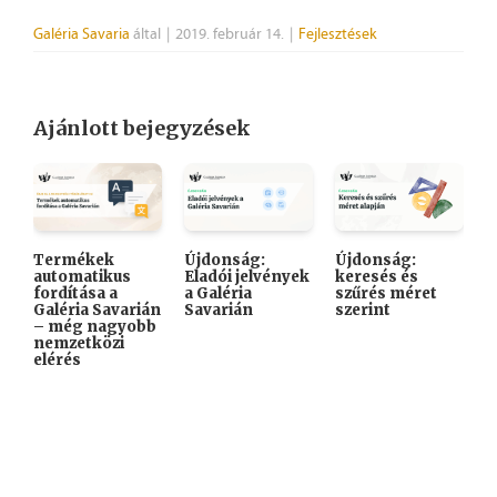
Galéria Savaria
által
|
2019. február 14.
|
Fejlesztések
Ajánlott bejegyzések
Termékek
Újdonság:
Újdonság:

automatikus
Eladói jelvények
keresés és
A
fordítása a
a Galéria
szűrés méret
K
Galéria Savarián
Savarián
szerint
i
– még nagyobb
k
nemzetközi
elérés