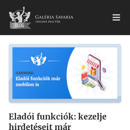
Kihagyás
Eladói funkciók: kezelje
hirdetéseit már