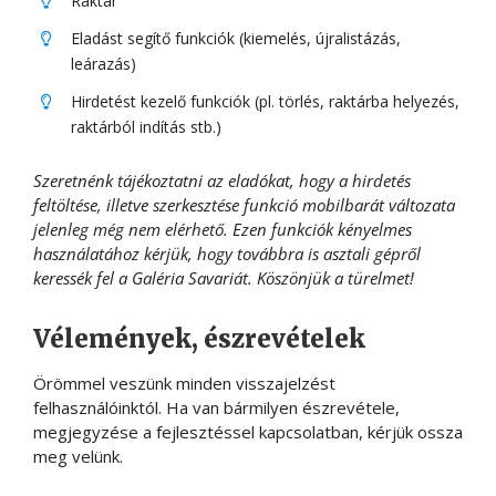
Raktár
Eladást segítő funkciók (kiemelés, újralistázás,
leárazás)
Hirdetést kezelő funkciók (pl. törlés, raktárba helyezés,
raktárból indítás stb.)
Szeretnénk tájékoztatni az eladókat, hogy a hirdetés
feltöltése, illetve szerkesztése funkció mobilbarát változata
jelenleg még nem elérhető. Ezen funkciók kényelmes
használatához kérjük, hogy továbbra is asztali gépről
keressék fel a Galéria Savariát. Köszönjük a türelmet!
Vélemények, észrevételek
Örömmel veszünk minden visszajelzést
felhasználóinktól. Ha van bármilyen észrevétele,
megjegyzése a fejlesztéssel kapcsolatban, kérjük ossza
meg velünk.