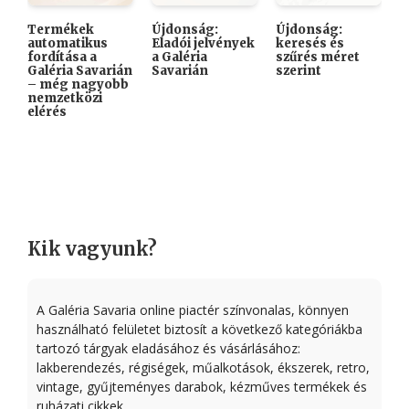
Termékek
Újdonság:
Újdonság:

automatikus
Eladói jelvények
keresés és
A
fordítása a
a Galéria
szűrés méret
K
Galéria Savarián
Savarián
szerint
i
– még nagyobb
k
nemzetközi
elérés
Kik vagyunk?
A Galéria Savaria online piactér színvonalas, könnyen
használható felületet biztosít a következő kategóriákba
tartozó tárgyak eladásához és vásárlásához:
lakberendezés, régiségek, műalkotások, ékszerek, retro,
vintage, gyűjteményes darabok, kézműves termékek és
ruházati cikkek.