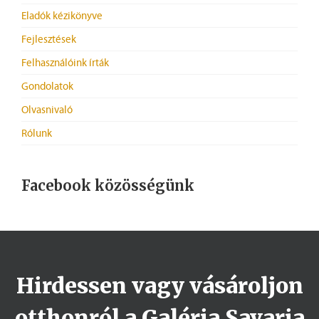
Eladók kézikönyve
Fejlesztések
Felhasználóink írták
Gondolatok
Olvasnivaló
Rólunk
Facebook közösségünk
Hirdessen vagy vásároljon
otthonról a Galéria Savaria