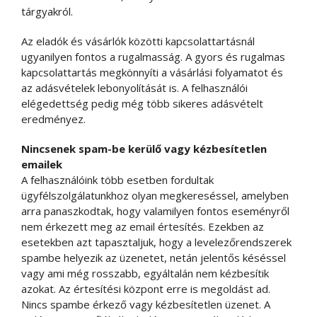
tárgyakról.
Az eladók és vásárlók közötti kapcsolattartásnál
ugyanilyen fontos a rugalmasság. A gyors és rugalmas
kapcsolattartás megkönnyíti a vásárlási folyamatot és
az adásvételek lebonyolítását is. A felhasználói
elégedettség pedig még több sikeres adásvételt
eredményez.
Nincsenek spam-be kerülő vagy kézbesítetlen
emailek
A felhasználóink több esetben fordultak
ügyfélszolgálatunkhoz olyan megkereséssel, amelyben
arra panaszkodtak, hogy valamilyen fontos eseményről
nem érkezett meg az email értesítés. Ezekben az
esetekben azt tapasztaljuk, hogy a levelezőrendszerek
spambe helyezik az üzenetet, netán jelentős késéssel
vagy ami még rosszabb, egyáltalán nem kézbesítik
azokat. Az értesítési központ erre is megoldást ad.
Nincs spambe érkező vagy kézbesítetlen üzenet. A