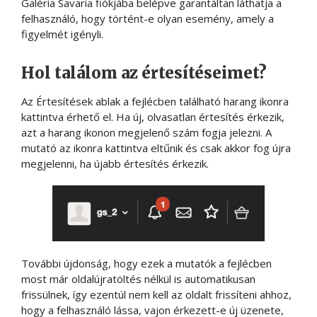
Galéria Savaria fiókjába belépve garantáltan láthatja a
felhasználó, hogy történt-e olyan esemény, amely a
figyelmét igényli.
Hol találom az értesítéseimet?
Az Értesítések ablak a fejlécben található harang ikonra
kattintva érhető el. Ha új, olvasatlan értesítés érkezik,
azt a harang ikonon megjelenő szám fogja jelezni. A
mutató az ikonra kattintva eltűnik és csak akkor fog újra
megjelenni, ha újabb értesítés érkezik.
További újdonság, hogy ezek a mutatók a fejlécben
most már oldalújratöltés nélkül is automatikusan
frissülnek, így ezentúl nem kell az oldalt frissíteni ahhoz,
hogy a felhasználó lássa, vajon érkezett-e új üzenete,