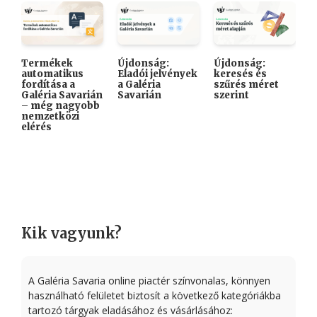
Termékek
Újdonság:
Újdonság:

automatikus
Eladói jelvények
keresés és
A
fordítása a
a Galéria
szűrés méret
K
Galéria Savarián
Savarián
szerint
i
– még nagyobb
k
nemzetközi
elérés
Kik vagyunk?
A Galéria Savaria online piactér színvonalas, könnyen
használható felületet biztosít a következő kategóriákba
tartozó tárgyak eladásához és vásárlásához: