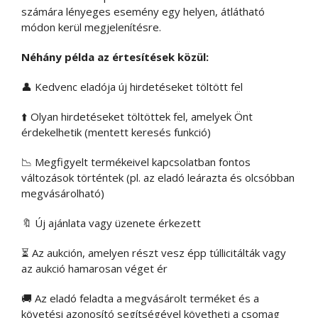
számára lényeges esemény egy helyen, átlátható
módon kerül megjelenítésre.
Néhány példa az értesítések közül:
👤 Kedvenc eladója új hirdetéseket töltött fel
⬆️ Olyan hirdetéseket töltöttek fel, amelyek Önt
érdekelhetik (mentett keresés funkció)
📉 Megfigyelt termékeivel kapcsolatban fontos
változások történtek (pl. az eladó leárazta és olcsóbban
megvásárolható)
🔖 Új ajánlata vagy üzenete érkezett
⏳ Az aukción, amelyen részt vesz épp túllicitálták vagy
az aukció hamarosan véget ér
🚚 Az eladó feladta a megvásárolt terméket és a
követési azonosító segítségével követheti a csomag