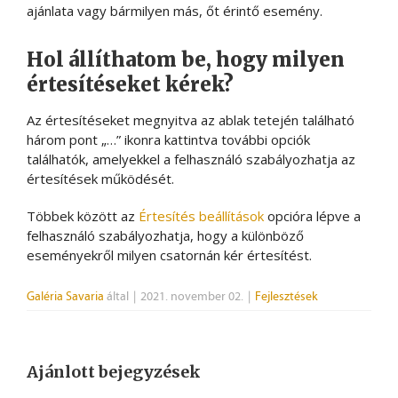
ajánlata vagy bármilyen más, őt érintő esemény.
Hol állíthatom be, hogy milyen
értesítéseket kérek?
Az értesítéseket megnyitva az ablak tetején található
három pont „…” ikonra kattintva további opciók
találhatók, amelyekkel a felhasználó szabályozhatja az
értesítések működését.
Többek között az
Értesítés beállítások
opcióra lépve a
felhasználó szabályozhatja, hogy a különböző
eseményekről milyen csatornán kér értesítést.
Galéria Savaria
által
|
2021. november 02.
|
Fejlesztések
Ajánlott bejegyzések