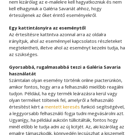
nem kizárólag az e-mailekre kell hagyatkozniuk és nem
kell elhagyniuk a Galéria Savariát ahhoz, hogy
értesüljenek az őket érintő eseményekről.
Egy kattintásnyira az eseménytől
Az értesítésre kattintva azonnal arra az oldalra
irányítjuk, ahol az eseménnyel kapcsolatos részleteket
megtekintheti, illetve ahol az eseményt kezelni tudja, ha
az szükséges.
Gyorsabbá, rugalmasabbá teszi a Galéria Savaria
használatát
Számtalan olyan esemény történik online piacterünkön,
amikor fontos, hogy arra a felhasználó mielőbb reagálni
tudjon. Például, ha egy termék leárazásra kerül vagy
olyan terméket töltenek fel, amelyről a felhasználó
értesítést kért a
mentett keresés
funkció segítségével,
a leggyorsabb felhasználó fogja tudni megvásárolni azt.
Ugyanígy, ha például aukción túllicitálták, fontos hogy
minél előbb le tudja adni az új licitjét. Az, aki kizárólag az
emailre támaszkodik, könnyedén lecsúszhat a kiszemelt