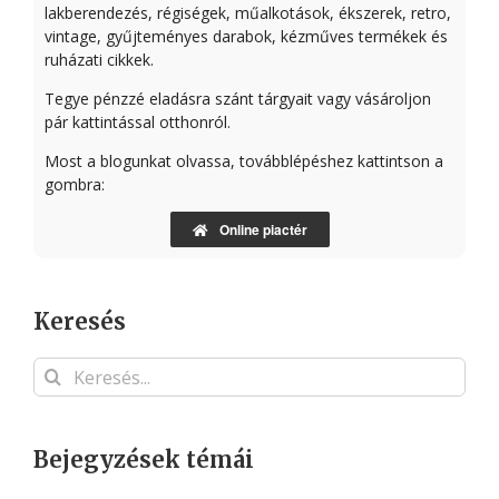
lakberendezés, régiségek, műalkotások, ékszerek, retro,
vintage, gyűjteményes darabok, kézműves termékek és
ruházati cikkek.
Tegye pénzzé eladásra szánt tárgyait vagy vásároljon
pár kattintással otthonról.
Most a blogunkat olvassa, továbblépéshez kattintson a
gombra:
Online piactér
Keresés
Keresés...
Bejegyzések témái