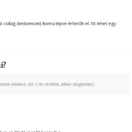
 csillag (kedvencek) ikonra lépve érhetők el. Itt lehet egy
i?
esni eladóra. Ezt :) Ha rá lehet, akkor tárgytalan:)