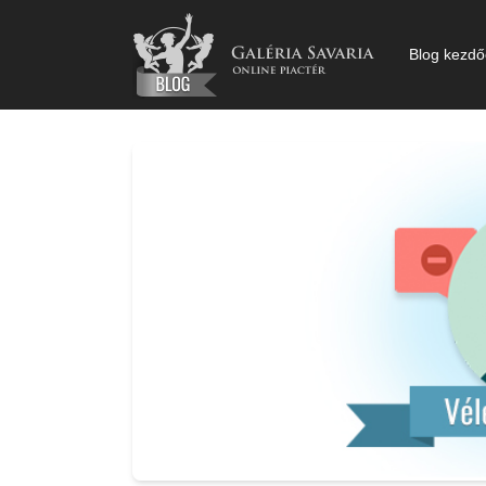
Kihagyás
Blog kezdő