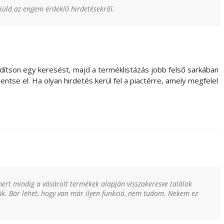
 küld az engem érdeklő hirdetésekről.
dítson egy keresést, majd a terméklistázás jobb felső sarkában
tse el. Ha olyan hirdetés kerül fel a piactérre, amely megfelel
mert mindig a vásárolt termékek alapján visszakeresve találok
k. Bár lehet, hogy van már ilyen funkció, nem tudom. Nekem ez