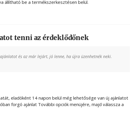
va állítható be a termékszerkesztésen belül.
atot tenni az érdeklődőnek
jánlatot és az már lejárt, jó lenne, ha újra üzenhetnék neki.
atát, eladóként 14 napon belül még lehetősége van új ajánlatot
szóban forgó ajánlat További opciók menüjére, majd válassza a