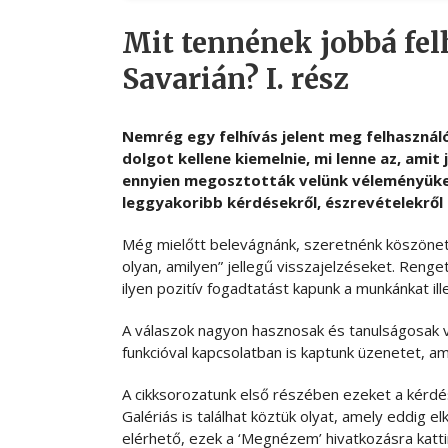
Mit tennének jobbá fel
Savarián? I. rész
Nemrég egy felhívás jelent meg felhasználó
dolgot kellene kiemelnie, mi lenne az, amit
ennyien megosztották velünk véleményüket
leggyakoribb kérdésekről, észrevételekről 
Még mielőtt belevágnánk, szeretnénk köszönet
olyan, amilyen” jellegű visszajelzéseket. Renge
ilyen pozitív fogadtatást kapunk a munkánkat il
A válaszok nagyon hasznosak és tanulságosak v
funkcióval kapcsolatban is kaptunk üzenetet, am
A cikksorozatunk első részében ezeket a kérdé
Galériás is találhat köztük olyat, amely eddig el
elérhető, ezek a ‘Megnézem’ hivatkozásra katti