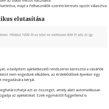
őben az Eladó mezőt használva.
kattintva, majd a Felhasználók szerinti keresés opciót választva.
ikus elutasítása
tenni. Például 1000 Ft-os tétel ne mehessen 800 Ft alá, és így
at, a beépített ajánlatkezelő rendszeren keresztül a vásárlók
nlatot nem engedünk elküldeni, az érdeklődőnek ilyenkor egy
at megadására kérjük.
meghatározhatja azt az összeget, amely alatt automatikusan
lfogadja az ajánlatokat. Ezek egymástól függetlenül is
.