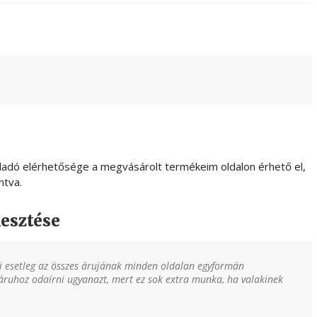
ladó elérhetősége a megvásárolt termékeim oldalon érhető el,
ntva.
esztése
i esetleg az összes árujának minden oldalan egyformán
 áruhoz odaírni ugyanazt, mert ez sok extra munka, ha valakinek