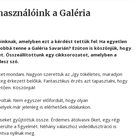
használóink a Galéria
inknak, amelyben ezt a kérdést tettük fel: Ha egyetlen
 jobbá tenne a Galéria Savarián? Ezúton is köszönjük, hogy
. Összeállítottunk egy cikksorozatot, amelyben a
lesz szó.
et mondani. Nagyon szerettük az „így tökéletes, maradjon
teg érkezett belőlük. Fantasztikus érzés azt tapasztalni, hogy
letően. Köszönjük!
oltak. Nem egyszer előfordult, hogy olyan
elyek már jelenleg is elérhetőek oldalunkon.
seket gyűjtöttük össze. Érdemes átolvasni őket, egy régi
kerülte a figyelmét. Néhány válaszhoz videóillusztráció is
ntva nyílnak meg.