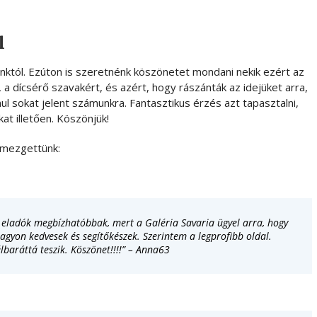
l
inktól. Ezúton is szeretnénk köszönetet mondani nekik ezért az
a dícsérő szavakért, és azért, hogy rászánták az idejüket arra,
l sokat jelent számunkra. Fantasztikus érzés azt tapasztalni,
at illetően. Köszönjük!
emezgettünk:
s eladók megbízhatóbbak, mert a Galéria Savaria ügyel arra, hogy
nagyon kedvesek és segítőkészek. Szerintem a legprofibb oldal.
lbaráttá teszik. Köszönet!!!!” – Anna63