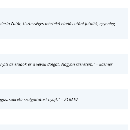
aléria Futár, tisztességes mértékű eladás utáni jutalék, egyenleg
nyíti az eladók és a vevők dolgát. Nagyon szeretem.” – kazmer
ágos, sokrétű szolgáltatást nyújt.” – 216A67