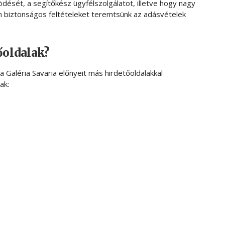
dését, a segítőkész ügyfélszolgálatot, illetve hogy nagy
ián biztonságos feltételeket teremtsünk az adásvételek
őoldalak?
 a Galéria Savaria előnyeit más hirdetőoldalakkal
ak: