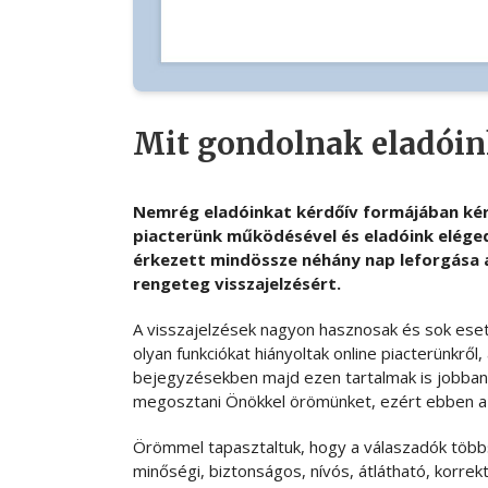
Mit gondolnak eladóink
Nemrég eladóinkat kérdőív formájában kér
piacterünk működésével és eladóink elége
érkezett mindössze néhány nap leforgása a
rengeteg visszajelzésért.
A visszajelzések nagyon hasznosak és sok eset
olyan funkciókat hiányoltak online piacterünkről
bejegyzésekben majd ezen tartalmak is jobban
megosztani Önökkel örömünket, ezért ebben a 
Örömmel tapasztaltuk, hogy a válaszadók többség
minőségi, biztonságos, nívós, átlátható, korrekt