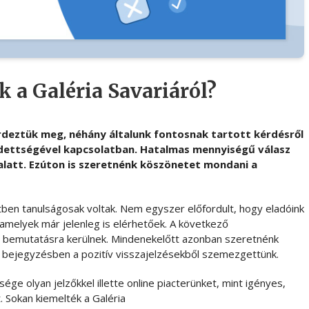
 a Galéria Savariáról?
deztük meg, néhány általunk fontosnak tartott kérdésről
dettségével kapcsolatban. Hatalmas mennyiségű válasz
latt. Ezúton is szeretnénk köszönetet mondani a
ben tanulságosak voltak. Nem egyszer előfordult, hogy eladóink
, amelyek már jelenleg is elérhetőek. A következő
 bemutatásra kerülnek. Mindenekelőtt azonban szeretnénk
bejegyzésben a pozitív visszajelzésekből szemezgettünk.
e olyan jelzőkkel illette online piacterünket, mint igényes,
. Sokan kiemelték a Galéria