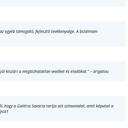
 az egyéb támogató, fejlesztő tevékenysége. A bizalmam
jól kiszűri a megbízhatatlan vevőket és eladókat.” – arigatou
l, hogy a Galéria Savaria tartja azt színvonalat, amit képvisel a
agica1