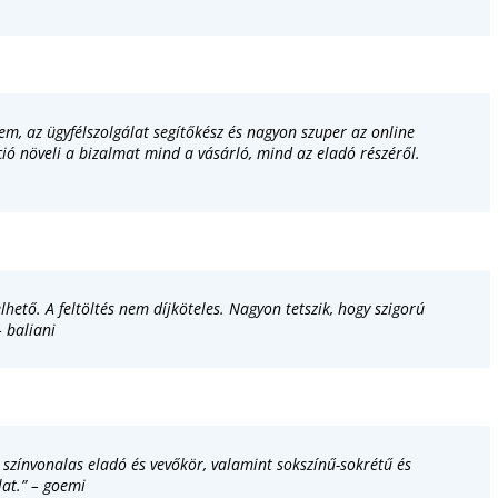
em, az ügyfélszolgálat segítőkész és nagyon szuper az online
kció növeli a bizalmat mind a vásárló, mind az eladó részéről.
lhető. A feltöltés nem díjköteles. Nagyon tetszik, hogy szigorú
 baliani
, színvonalas eladó és vevőkör, valamint sokszínű-sokrétű és
lat.” – goemi