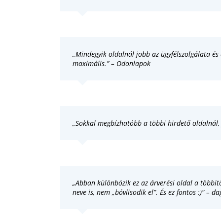
„Mindegyik oldalnál jobb az ügyfélszolgálata és
maximális.” – Odonlapok
„Sokkal megbízhatóbb a többi hirdető oldalnál, 
„Abban különbözik ez az árverési oldal a többitő
neve is, nem „bóvlisodik el”. És ez fontos :)” – d