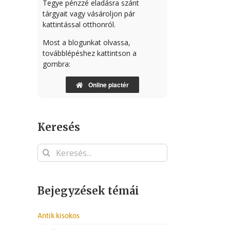
Tegye pénzzé eladásra szánt
tárgyait vagy vásároljon pár
kattintással otthonról.
Most a blogunkat olvassa,
továbblépéshez kattintson a
gombra:
Online piactér
Keresés
Keresés...
Bejegyzések témái
Antik kisokos