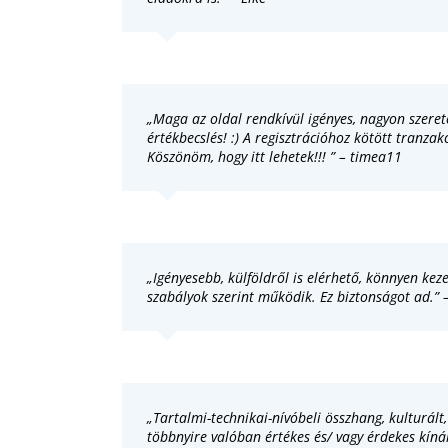
„Maga az oldal rendkívül igényes, nagyon szeret
értékbecslés! :) A regisztrációhoz kötött tranza
Köszönöm, hogy itt lehetek!!! ” – timea11
„Igényesebb, külföldről is elérhető, könnyen keze
szabályok szerint működik. Ez biztonságot ad.” –
„Tartalmi-technikai-nívóbeli összhang, kulturált
többnyire valóban értékes és/ vagy érdekes kíná