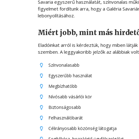
Savaria egyszerű használatát, színvonalas műkö
figyelmet fordítunk arra, hogy a Galéria Savar
lebonyolításához.
Miért jobb, mint más hirdet
Eladóinkat arról is kérdeztük, hogy miben látják
szemben. A leggyakoribb jelzők az alábbiak volt
Színvonalasabb
Egyszerűbb használat
Megbízhatóbb
Nívósabb vásárlói kör
Biztonságosabb
Felhasználóbarát
Célirányosabb közönség látogatja
Segítőkész, hozzáértő ügyfélszolgálat