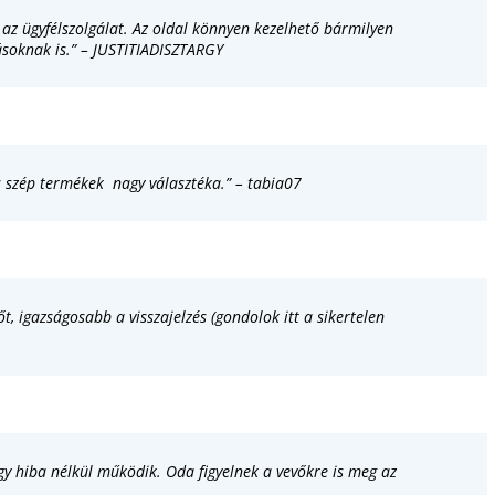
az ügyfélszolgálat. Az oldal könnyen kezelhető bármilyen
ásoknak is.” – JUSTITIADISZTARGY
es szép termékek nagy választéka.” – tabia07
t, igazságosabb a visszajelzés (gondolok itt a sikertelen
gy hiba nélkül működik. Oda figyelnek a vevőkre is meg az