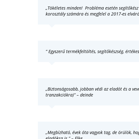
„Tökéletes minden! Probléma esetén segítőkész 
korosztály számára és megfelel a 2017-es elvár
” Egyszerű termékfeltöltés, segítőkészség, érték
„Biztonságosabb, jobban védi az eladót és a vevő
tranzakciókra)” – deinde
„Megbízható, évek óta vagyok tag, de örülök, ho
eladókra is.” – Elke