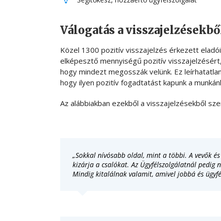
Válogatás a visszajelzésekbő
Közel 1300 pozitív visszajelzés érkezett eladó
elképesztő mennyiségű pozitív visszajelzésért, 
hogy mindezt megosszák velünk. Ez leírhatatlanu
hogy ilyen pozitív fogadtatást kapunk a munkánk
Az alábbiakban ezekből a visszajelzésekből sz
„Sokkal nívósabb oldal, mint a többi. A vevők é
kizárja a csalókat. Az Ügyfélszolgálatnál pedig 
Mindig kitalálnak valamit, amivel jobbá és ügyfé