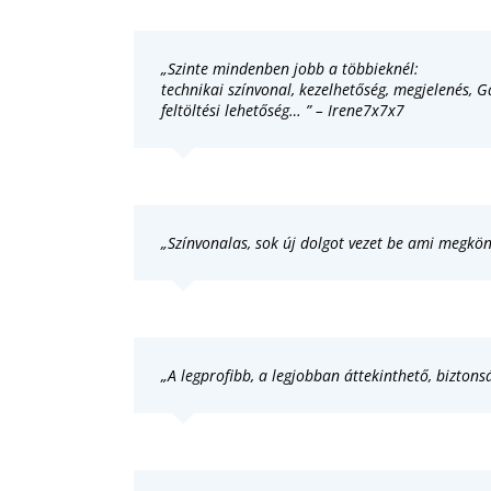
„Szinte mindenben jobb a többieknél:
technikai színvonal, kezelhetőség, megjelenés, G
feltöltési lehetőség… ” – Irene7x7x7
„Színvonalas, sok új dolgot vezet be ami megkön
„A legprofibb, a legjobban áttekinthető, biztons