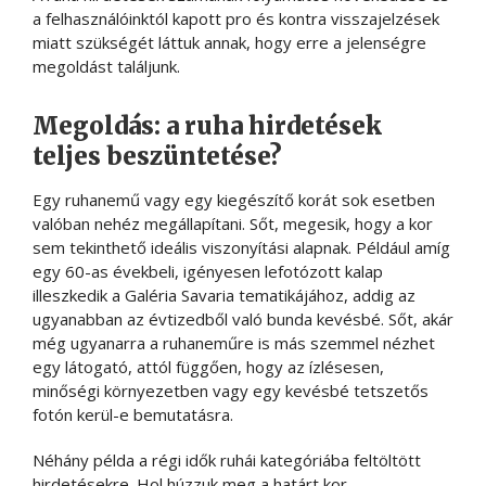
a felhasználóinktól kapott pro és kontra visszajelzések
miatt szükségét láttuk annak, hogy erre a jelenségre
megoldást találjunk.
Megoldás: a ruha hirdetések
teljes beszüntetése?
Egy ruhanemű vagy egy kiegészítő korát sok esetben
valóban nehéz megállapítani. Sőt, megesik, hogy a kor
sem tekinthető ideális viszonyítási alapnak. Például amíg
egy 60-as évekbeli, igényesen lefotózott kalap
illeszkedik a Galéria Savaria tematikájához, addig az
ugyanabban az évtizedből való bunda kevésbé. Sőt, akár
még ugyanarra a ruhaneműre is más szemmel nézhet
egy látogató, attól függően, hogy az ízlésesen,
minőségi környezetben vagy egy kevésbé tetszetős
fotón kerül-e bemutatásra.
Néhány példa a régi idők ruhái kategóriába feltöltött
hirdetésekre. Hol húzzuk meg a határt kor