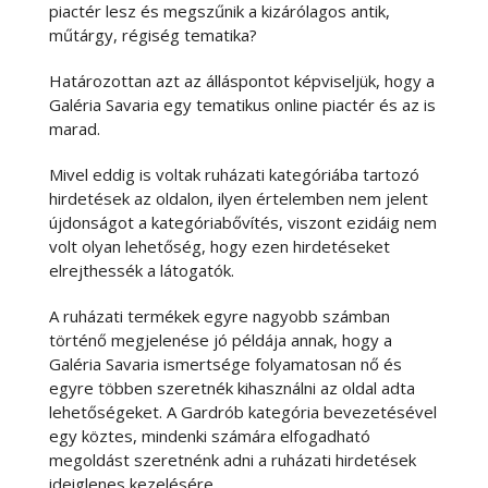
piactér lesz és megszűnik a kizárólagos antik,
műtárgy, régiség tematika?
Határozottan azt az álláspontot képviseljük, hogy a
Galéria Savaria egy tematikus online piactér és az is
marad.
Mivel eddig is voltak ruházati kategóriába tartozó
hirdetések az oldalon, ilyen értelemben nem jelent
újdonságot a kategóriabővítés, viszont ezidáig nem
volt olyan lehetőség, hogy ezen hirdetéseket
elrejthessék a látogatók.
A ruházati termékek egyre nagyobb számban
történő megjelenése jó példája annak, hogy a
Galéria Savaria ismertsége folyamatosan nő és
egyre többen szeretnék kihasználni az oldal adta
lehetőségeket. A Gardrób kategória bevezetésével
egy köztes, mindenki számára elfogadható
megoldást szeretnénk adni a ruházati hirdetések
ideiglenes kezelésére.