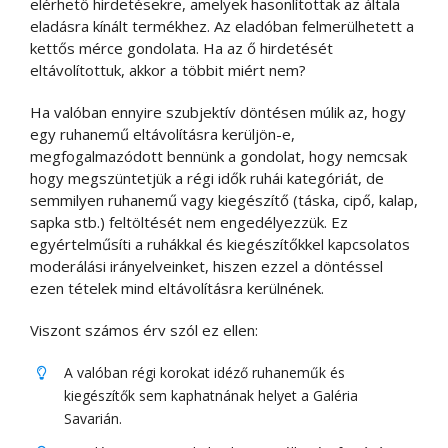
elérhető hirdetésekre, amelyek hasonlítottak az általa
eladásra kínált termékhez. Az eladóban felmerülhetett a
kettős mérce gondolata. Ha az ő hirdetését
eltávolítottuk, akkor a többit miért nem?
Ha valóban ennyire szubjektív döntésen múlik az, hogy
egy ruhanemű eltávolításra kerüljön-e,
megfogalmazódott bennünk a gondolat, hogy nemcsak
hogy megszüntetjük a régi idők ruhái kategóriát, de
semmilyen ruhanemű vagy kiegészítő (táska, cipő, kalap,
sapka stb.) feltöltését nem engedélyezzük. Ez
egyértelműsíti a ruhákkal és kiegészítőkkel kapcsolatos
moderálási irányelveinket, hiszen ezzel a döntéssel
ezen tételek mind eltávolításra kerülnének.
Viszont számos érv szól ez ellen:
A valóban régi korokat idéző ruhaneműk és
kiegészítők sem kaphatnának helyet a Galéria
Savarián.