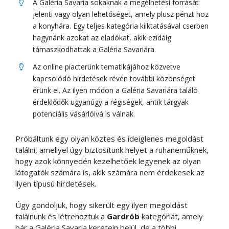
A Galéria Savaria sokaknak a megélhetési forrását
jelenti vagy olyan lehetőséget, amely plusz pénzt hoz
a konyhára. Egy teljes kategória kiiktatásával cserben
hagynánk azokat az eladókat, akik ezidáig
támaszkodhattak a Galéria Savariára.
Az online piacterünk tematikájához közvetve
kapcsolódó hirdetések révén további közönséget
érünk el. Az ilyen módon a Galéria Savariára találó
érdeklődők ugyanúgy a régiségek, antik tárgyak
potenciális vásárlóivá is válnak.
Próbáltunk egy olyan köztes és ideiglenes megoldást
találni, amellyel úgy biztosítunk helyet a ruhaneműknek,
hogy azok könnyedén kezelhetőek legyenek az olyan
látogatók számára is, akik számára nem érdekesek az
ilyen típusú hirdetések.
Úgy gondoljuk, hogy sikerült egy ilyen megoldást
találnunk és létrehoztuk a
Gardrób
kategóriát, amely
bár a Galéria Savaria keretein belül, de a többi