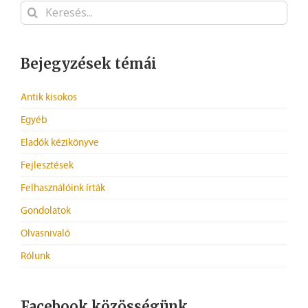
Keresés...
Bejegyzések témái
Antik kisokos
Egyéb
Eladók kézikönyve
Fejlesztések
Felhasználóink írták
Gondolatok
Olvasnivaló
Rólunk
Facebook közösségünk