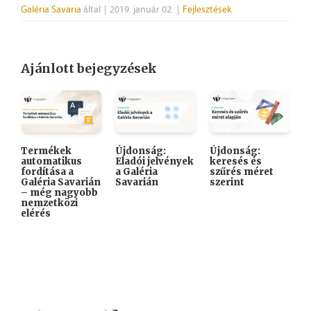
Galéria Savaria
által
|
2019. január 02.
|
Fejlesztések
Ajánlott bejegyzések
Termékek
Újdonság:
Újdonság:

automatikus
Eladói jelvények
keresés és
A
fordítása a
a Galéria
szűrés méret
K
Galéria Savarián
Savarián
szerint
i
– még nagyobb
k
nemzetközi
elérés