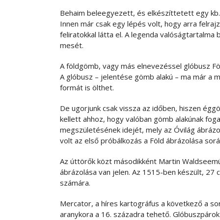
Behaim beleegyezett, és elkészíttetett egy kb.
Innen már csak egy lépés volt, hogy arra felrajz
feliratokkal látta el. A legenda valóságtartalm
mesét.
A földgömb, vagy más elnevezéssel glóbusz Föl
A glóbusz – jelentése gömb alakú – ma már a 
formát is ölthet.
De ugorjunk csak vissza az időben, hiszen égg
kellett ahhoz, hogy valóban gömb alakúnak foga
megszületésének idejét, mely az Óvilág ábrázol
volt az első próbálkozás a Föld ábrázolása so
Az úttörők közt másodikként Martin Waldseemül
ábrázolása van jelen. Az 1515-ben készült, 27
számára.
Mercator, a híres kartográfus a következő a s
aranykora a 16. századra tehető. Glóbuszpárok