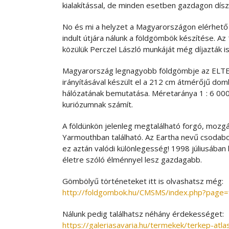
kialakítással, de minden esetben gazdagon dísz
No és mi a helyzet a Magyarországon elérhető 
indult útjára nálunk a földgömbök készítése. A
közülük Perczel László munkáját még díjazták i
Magyarország legnagyobb földgömbje az ELTE 
irányításával készült el a 212 cm átmérőjű d
hálózatának bemutatása. Méretaránya 1 : 6 000 
kuriózumnak számít.
A földünkön jelenleg megtalálható forgó, mozg
Yarmouthban található. Az Eartha nevű csodab
ez aztán valódi különlegesség! 1998 júliusában 
életre szóló élménnyel lesz gazdagabb.
Gömbölyű történeteket itt is olvashatsz még:
http://foldgombok.hu/CMSMS/index.php?page
Nálunk pedig találhatsz néhány érdekességet:
https://galeriasavaria.hu/termekek/terkep-atl