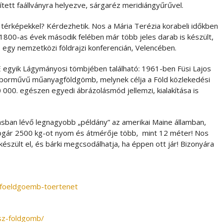
ített faállványra helyezve, sárgaréz meridiángyűrűvel.
térképekkel? Kérdezhetik. Nos a Mária Terézia korabeli időkben
z 1800-as évek második felében már több jeles darab is készült,
s egy nemzetközi földrajzi konferencián, Velencében.
egyik Lágymányosi tömbjében található: 1961-ben Füsi Lajos
omborművű műanyagföldgömb, melynek célja a Föld közlekedési
000. egészen egyedi ábrázolásmód jellemzi, kialakítása is
ásban lévő legnagyobb „példány” az amerikai Maine államban,
ogár 2500 kg-ot nyom és átmérője több, mint 12 méter! Nos
készült el, és bárki megcsodálhatja, ha éppen ott jár! Bizonyára
=foeldgoemb-toertenet
asz-foldgomb/