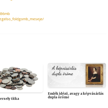
3%B6mb
/legelso_foldgomb_meseje/
Emlék idéző, avagy a képvásárlás
dupla öröme
ersely titka