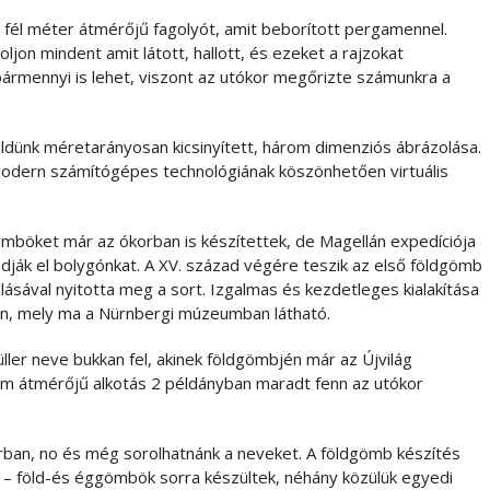
 fél méter átmérőjű fagolyót, amit beborított pergamennel.
oljon mindent amit látott, hallott, és ezeket a rajzokat
a bármennyi is lehet, viszont az utókor megőrizte számunkra a
dünk méretarányosan kicsinyített, három dimenziós ábrázolása.
modern számítógépes technológiának köszönhetően virtuális
ömböket már az ókorban is készítettek, de Magellán expedíciója
dják el bolygónkat. A XV. század végére teszik az első földgömb
ásával nyitotta meg a sort. Izgalmas és kezdetleges kialakítása
rán, mely ma a Nürnbergi múzeumban látható.
ler neve bukkan fel, akinek földgömbjén már az Újvilág
 cm átmérőjű alkotás 2 példányban maradt fenn az utókor
orban, no és még sorolhatnánk a neveket. A földgömb készítés
 – föld-és éggömbök sorra készültek, néhány közülük egyedi