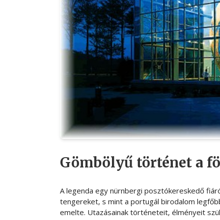
Gömbölyű történet a f
A legenda egy nürnbergi posztókereskedő fiáról
tengereket, s mint a portugál birodalom legfőb
emelte. Utazásainak történeteit, élményeit szül