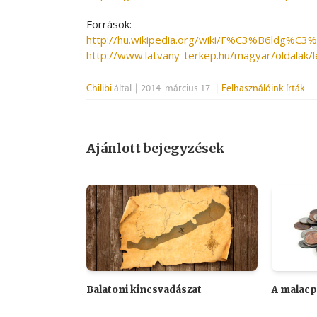
Források:
http://hu.wikipedia.org/wiki/F%C3%B6ldg%C
http://www.latvany-terkep.hu/magyar/oldalak
Chilibi
által
|
2014. március 17.
|
Felhasználóink írták
Ajánlott bejegyzések
Balatoni kincsvadászat
A malacp