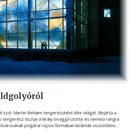
öldgolyóról
 szól. Martin Behaim tengerészként élte világát. Bejárta a
b tengerész tisztje a király lovaggá ütötte és nemesi rangra
ővárosának polgárai rajzos formában kívánták viszontlátni.