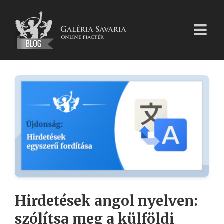
Kihagyás
Hirdetések angol nyelven:
szólítsa meg a külföldi