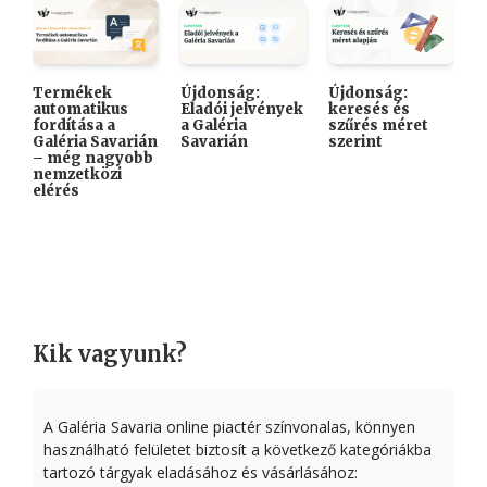
Termékek
Újdonság:
Újdonság:

automatikus
Eladói jelvények
keresés és
A
fordítása a
a Galéria
szűrés méret
K
Galéria Savarián
Savarián
szerint
i
– még nagyobb
k
nemzetközi
elérés
Kik vagyunk?
A Galéria Savaria online piactér színvonalas, könnyen
használható felületet biztosít a következő kategóriákba
tartozó tárgyak eladásához és vásárlásához: