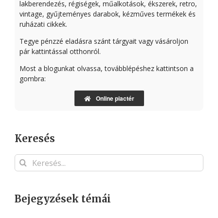
lakberendezés, régiségek, műalkotások, ékszerek, retro,
vintage, gyűjteményes darabok, kézműves termékek és
ruházati cikkek.
Tegye pénzzé eladásra szánt tárgyait vagy vásároljon
pár kattintással otthonról.
Most a blogunkat olvassa, továbblépéshez kattintson a
gombra:
Online piactér
Keresés
Keresés...
Bejegyzések témái