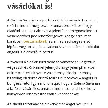
vásárlókat is!
A Galéria Savariát egyre több külföldi vásárló keresi fel,
ezért mindent megteszünk annak érdekében, hogy
eladóink ki tudják aknázni a jelentősen megnövekedett
vásárlóerővel járó lehetőségeket. Ahogy arról már
korábban
beszámoltunk
, az ehhez szükséges első
lépést megtettük, és a Galéria Savaria számos aloldalát
angolul is elérhetővé tettük.
A további aloldalak fordítását folyamatosan végeztük,
végezzük és örömmel jelentjük, hogy jelen pillanatban
online piacterünk szinte valamennyi oldala – néhány
kizárólag eladókat érintő felület kivételével – angolul is
böngészhető. Így elmondhatjuk, hogy a Galéria Savarián
a külföldi vásárlók számára minden adott ahhoz, hogy
könnyedén lebonyolíthassák a vásárlásokat.
Az alábbi tartalmak és funkciók már angol nyelven is