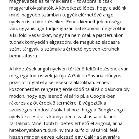
megnevezés és termékleírás – továbbra is csak
magyarul olvashatók. A következő lépés, hogy eladóink
minél nagyobb számban tegyék elérhetővé angol
nyelven is a hirdetéseiket. Ennek kiemelt jelentősége
van, ugyanis úgy tudjuk igazán hatékonyan megszólítani
a külföldi vásárlókat, hogy ha nem csak a piacterünkön
tudnak könnyedén eligazodni, de maguk az eladásra
szánt tárgyak is számukra érthető nyelven kerülnek
bemutatásra.
A hirdetések angol nyelven történő feltüntetésének van
még egy fontos velejárója. A Galéria Savaria előnyös
pozíciót foglal el a keresési találatokban. Ennek
köszönhetően rengeteg érdeklődő talál rá oldalunkra oly
módon, hogy egy leendő vásárló pl. a Google-ben
rákeres az őt érdeklő termékre. Elvégeztük a
szükséges módosításokat ahhoz, hogy a Google angol
nyelvű keresője is könnyedén olvashassa oldalunk
tartalmát. Minél több hirdetés érhető el angolul, annál
hatékonyabban tudunk nyitni a külföldi vásárlók felé,
hiszen minden egyes kulcsszó egy Galéria Savariára