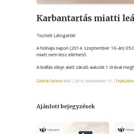
Karbantartás miatti leá
Tisztelt Látogatók!
A holnapi napon (2014. szeptember 16-án) 05:0
miatt nem lesz elérhető.
A leállás ideje alatt záruló aukciók 1 órával me
Galéria Savaria
által
|
2014. szeptember 15.
|
Fejlesztés
Ajánlott bejegyzések