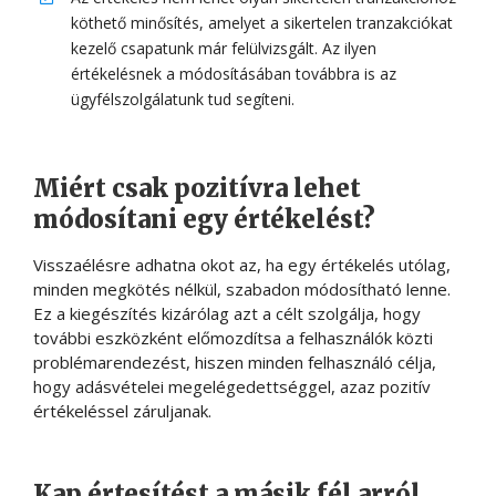
köthető minősítés, amelyet a sikertelen tranzakciókat
kezelő csapatunk már felülvizsgált. Az ilyen
értékelésnek a módosításában továbbra is az
ügyfélszolgálatunk tud segíteni.
Miért csak pozitívra lehet
módosítani egy értékelést?
Visszaélésre adhatna okot az, ha egy értékelés utólag,
minden megkötés nélkül, szabadon módosítható lenne.
Ez a kiegészítés kizárólag azt a célt szolgálja, hogy
további eszközként előmozdítsa a felhasználók közti
problémarendezést, hiszen minden felhasználó célja,
hogy adásvételei megelégedettséggel, azaz pozitív
értékeléssel záruljanak.
Kap értesítést a másik fél arról,