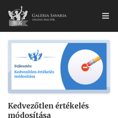
Kihagyás
Kedvezőtlen értékelés
módosítása