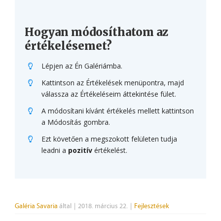
Hogyan módosíthatom az
értékelésemet?
Lépjen az Én Galériámba.
Kattintson az Értékelések menüpontra, majd
válassza az Értékeléseim áttekintése fület.
A módosítani kívánt értékelés mellett kattintson
a Módosítás gombra.
Ezt követően a megszokott felületen tudja
leadni a
pozitív
értékelést.
Galéria Savaria
által
|
2018. március 22.
|
Fejlesztések