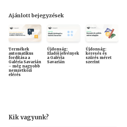
Ajánlott bejegyzések
Termékek
Újdonság:
Újdonság:

automatikus
Eladói jelvények
keresés és
A
fordítása a
a Galéria
szűrés méret
K
Galéria Savarián
Savarián
szerint
i
– még nagyobb
k
nemzetközi
elérés
Kik vagyunk?