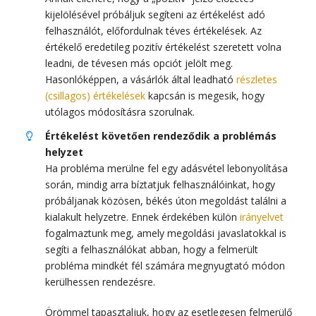
kijelölésével próbáljuk segíteni az értékelést adó
felhasználót, előfordulnak téves értékelések. Az
értékelő eredetileg pozitív értékelést szeretett volna
leadni, de tévesen más opciót jelölt meg.
Hasonlóképpen, a vásárlók által leadható
részletes
(csillagos) értékelések
kapcsán is megesik, hogy
utólagos módosításra szorulnak.
Értékelést követően rendeződik a problémás
helyzet
Ha probléma merülne fel egy adásvétel lebonyolítása
során, mindig arra bíztatjuk felhasználóinkat, hogy
próbáljanak közösen, békés úton megoldást találni a
kialakult helyzetre. Ennek érdekében külön
irányelvet
fogalmaztunk meg, amely megoldási javaslatokkal is
segíti a felhasználókat abban, hogy a felmerült
probléma mindkét fél számára megnyugtató módon
kerülhessen rendezésre.
Örömmel tapasztaljuk, hogy az esetlegesen felmerülő