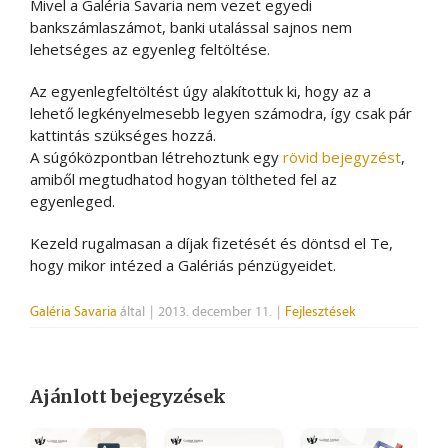
Mivel a Galéria Savaria nem vezet egyedi
bankszámlaszámot, banki utalással sajnos nem
lehetséges az egyenleg feltöltése.
Az egyenlegfeltöltést úgy alakítottuk ki, hogy az a
lehető legkényelmesebb legyen számodra, így csak pár
kattintás szükséges hozzá.
A súgóközpontban létrehoztunk egy
rövid bejegyzést
,
amiből megtudhatod hogyan töltheted fel az
egyenleged.
Kezeld rugalmasan a díjak fizetését és döntsd el Te,
hogy mikor intézed a Galériás pénzügyeidet.
Galéria Savaria
által
|
2013. december 11.
|
Fejlesztések
Ajánlott bejegyzések