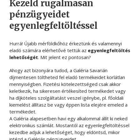
Kezeld rugalmasan
pénzügyeidet
egyenlegfeltöltéssel
Hurrá! Újabb mérföldkőhöz érkeztünk és valamennyi
eladó számára elérhetővé tettük az
egyenlegfeltöltés
lehetőségét
. Mit jelent ez pontosan?
Ahogy azt bizonyára tudod, a Galéria Savarián
díjmentesen töltheted fel eladó termékeidet korlátlan
mennyiségben. Fizetési kötelezettséged csak akkor
keletkezik, ha sikeresen értékesíted termékedet vagy
ha díjköteles szolgáltatást veszel igénybe, pl. főoldali
kiemelést állítasz be vagy éppen lista elejére emeled a
termékedet.
A Galéria alapesetben havi egy alkalommal állít ki neked
elektronikus számlát. Mostantól az egyenlegfeltöltéssel
kezedbe adjuk a lehetőséget, hogy eldöntsd, mikor
intézd a Galériás pénzügyeidet.