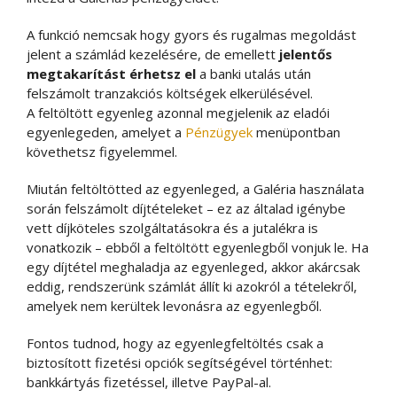
A funkció nemcsak hogy gyors és rugalmas megoldást
jelent a számlád kezelésére, de emellett
jelentős
megtakarítást érhetsz el
a banki utalás után
felszámolt tranzakciós költségek elkerülésével.
A feltöltött egyenleg azonnal megjelenik az eladói
egyenlegeden, amelyet a
Pénzügyek
menüpontban
követhetsz figyelemmel.
Miután feltöltötted az egyenleged, a Galéria használata
során felszámolt díjtételeket – ez az általad igénybe
vett díjköteles szolgáltatásokra és a jutalékra is
vonatkozik – ebből a feltöltött egyenlegből vonjuk le. Ha
egy díjtétel meghaladja az egyenleged, akkor akárcsak
eddig, rendszerünk számlát állít ki azokról a tételekről,
amelyek nem kerültek levonásra az egyenlegből.
Fontos tudnod, hogy az egyenlegfeltöltés csak a
biztosított fizetési opciók segítségével történhet:
bankkártyás fizetéssel, illetve PayPal-al.