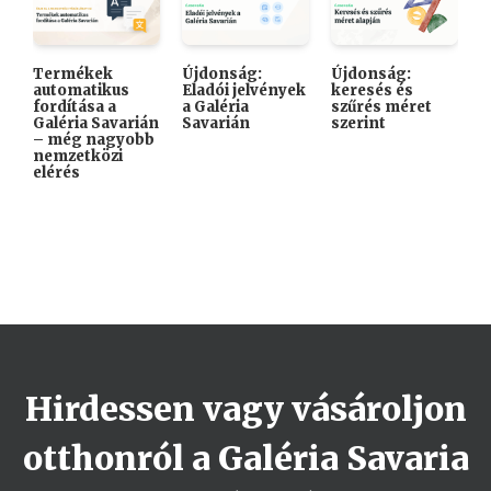
Termékek
Újdonság:
Újdonság:

automatikus
Eladói jelvények
keresés és
A
fordítása a
a Galéria
szűrés méret
K
Galéria Savarián
Savarián
szerint
i
– még nagyobb
k
nemzetközi
elérés
Hirdessen vagy vásároljon
otthonról a Galéria Savaria