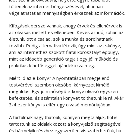
töltenek az internet böngészésével, ahonnan
végeláthatatlan mennyiségben érkeznek az információk.
Kifogások persze vannak, ahogy érvek és ellenérvek is
az olvasás mellett és ellenében. Kevés az idő, rohan az
életünk, ott a család, sok a munka és sorolhatnánk
tovább. Pedig alternatíva létezik, úgy mint az e-könyv,
ami az internethez szokott fiatal korosztályt éppúgy,
mint az idősebb generáció tagjait egy jól működő és
praktikus lehetőséggel ajándékozza meg.
Miért jó az e-könyv? A nyomtatásban megjelenő
testvérével szemben olcsóbb, környezet kímélő
megoldás. Egy jó minőségű e-könyv olvasó egyszeri
befektetés, és számtalan könyvet tölthetünk le rá. Akár
3-4 ezer könyv is elfér egy olvasó memóriájában.
A tartalmak nagyíthatóak, könnyen megtaláljuk, hol is
tartottunk az oldalak között a könyvjelző segítségével,
és bármelyik részhez egyszerűen visszatérhetünk, ha