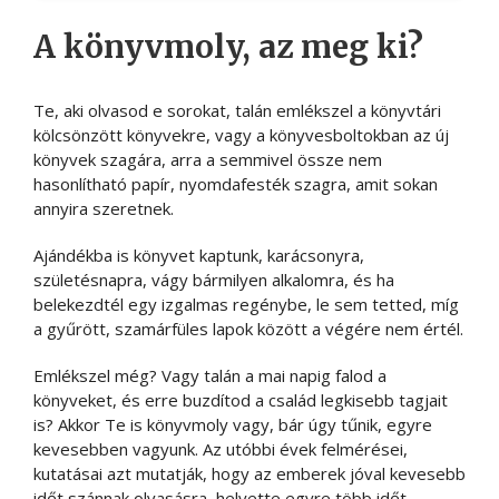
A könyvmoly, az meg ki?
Te, aki olvasod e sorokat, talán emlékszel a könyvtári
kölcsönzött könyvekre, vagy a könyvesboltokban az új
könyvek szagára, arra a semmivel össze nem
hasonlítható papír, nyomdafesték szagra, amit sokan
annyira szeretnek.
Ajándékba is könyvet kaptunk, karácsonyra,
születésnapra, vágy bármilyen alkalomra, és ha
belekezdtél egy izgalmas regénybe, le sem tetted, míg
a gyűrött, szamárfüles lapok között a végére nem értél.
Emlékszel még? Vagy talán a mai napig falod a
könyveket, és erre buzdítod a család legkisebb tagjait
is? Akkor Te is könyvmoly vagy, bár úgy tűnik, egyre
kevesebben vagyunk. Az utóbbi évek felmérései,
kutatásai azt mutatják, hogy az emberek jóval kevesebb
időt szánnak olvasásra, helyette egyre több időt