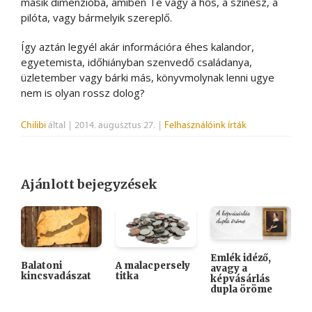
másik dimenzióba, amiben Te vagy a hős, a színész, a
pilóta, vagy bármelyik szereplő.
Így aztán legyél akár információra éhes kalandor,
egyetemista, időhiányban szenvedő családanya,
üzletember vagy bárki más, könyvmolynak lenni ugye
nem is olyan rossz dolog?
Chilibi
által
|
2014. augusztus 27.
|
Felhasználóink írták
Ajánlott bejegyzések
Emlék idéző,
Balatoni
A malacpersely
avagy a
kincsvadászat
titka
H
képvásárlás
k
dupla öröme
ó