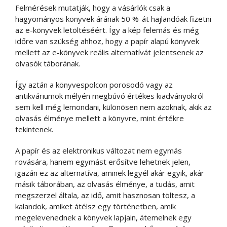
Felmérések mutatják, hogy a vásárlók csak a
hagyományos könyvek árának 50 %-át hajlandóak fizetni
az e-könyvek letöltéséért. Így a kép felemás és még
időre van szükség ahhoz, hogy a papír alapú könyvek
mellett az e-könyvek reális alternatívát jelentsenek az
olvasók táborának.
Így aztán a könyvespolcon porosodó vagy az
antikváriumok mélyén megbúvó értékes kiadványokról
sem kell még lemondani, különösen nem azoknak, akik az
olvasás élménye mellett a könyvre, mint értékre
tekintenek.
A papír és az elektronikus változat nem egymás
rovására, hanem egymást erősítve lehetnek jelen,
igazán ez az alternatíva, aminek legyél akár egyik, akár
másik táborában, az olvasás élménye, a tudás, amit
megszerzel általa, az idő, amit hasznosan töltesz, a
kalandok, amiket átélsz egy történetben, amik
megelevenednek a könyvek lapjain, átemelnek egy