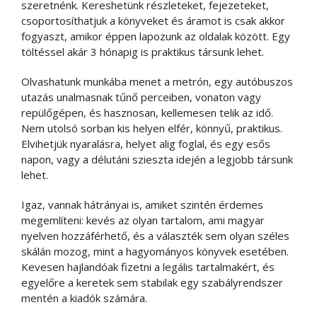
szeretnénk. Kereshetünk részleteket, fejezeteket,
csoportosíthatjuk a könyveket és áramot is csak akkor
fogyaszt, amikor éppen lapozunk az oldalak között. Egy
töltéssel akár 3 hónapig is praktikus társunk lehet.
Olvashatunk munkába menet a metrón, egy autóbuszos
utazás unalmasnak tűnő perceiben, vonaton vagy
repülőgépen, és hasznosan, kellemesen telik az idő.
Nem utolsó sorban kis helyen elfér, könnyű, praktikus.
Elvihetjük nyaralásra, helyet alig foglal, és egy esős
napon, vagy a délutáni szieszta idején a legjobb társunk
lehet.
Igaz, vannak hátrányai is, amiket szintén érdemes
megemlíteni: kevés az olyan tartalom, ami magyar
nyelven hozzáférhető, és a választék sem olyan széles
skálán mozog, mint a hagyományos könyvek esetében.
Kevesen hajlandóak fizetni a legális tartalmakért, és
egyelőre a keretek sem stabilak egy szabályrendszer
mentén a kiadók számára.