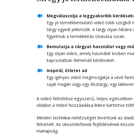
Megválaszolja a leggyakoribb kérdések
Egy jó termékbemutató videó több szögből mut
tárgy egyedi jellemzőit. A tárgy olyan hibáira i
figyelmük a termékleírás olvasása során.
Bemutatja a tárgyat használat vagy m
Egy olyan videó, amely használat közben mutat
kapcsolatban felmerülő kérdéseket.
Inspirál, ötletet ad
Egy igényes videó megmozgatja a vevő fantáz
saját magán vagy egy dísztárgy, egy lakbere
A videó feltöltése egyszerű, teljes egészében a
oldalon a Videó hozzáadása linkre kattintva tölth
Minden technikai nehézséget levettünk az eladók
felvételt. Az okostelefonok fejlődésének kösz
manapság.