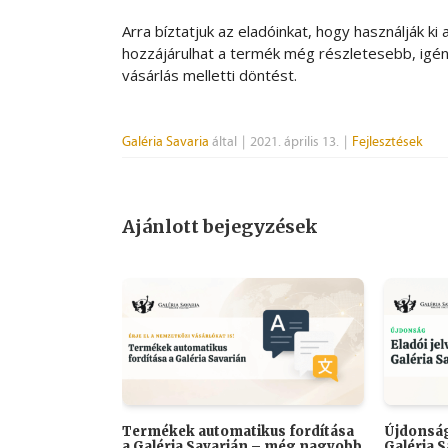
Arra bíztatjuk az eladóinkat, hogy használják k
hozzájárulhat a termék még részletesebb, ig
vásárlás melletti döntést.
Galéria Savaria
által
|
2021. április 13.
|
Fejlesztések
Ajánlott bejegyzések
Termékek automatikus fordítása
Újdonság
a Galéria Savarián – még nagyobb
Galéria 