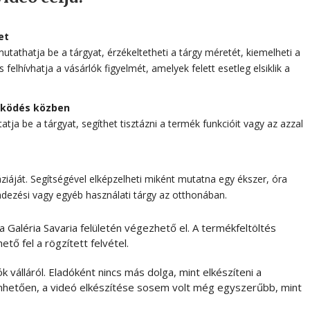
et
athatja be a tárgyat, érzékeltetheti a tárgy méretét, kiemelheti a
s felhívhatja a vásárlók figyelmét, amelyek felett esetleg elsiklik a
űködés közben
ja be a tárgyat, segíthet tisztázni a termék funkcióit vagy az azzal
iáját. Segítségével elképzelheti miként mutatna egy ékszer, óra
ndezési vagy egyéb használati tárgy az otthonában.
 Galéria Savaria felületén végezhető el. A termékfeltöltés
ető fel a rögzített felvétel.
 válláról. Eladóként nincs más dolga, mint elkészíteni a
önhetően, a videó elkészítése sosem volt még egyszerűbb, mint