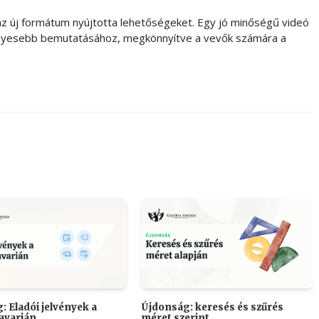
i az új formátum nyújtotta lehetőségeket. Egy jó minőségű videó
ényesebb bemutatásához, megkönnyítve a vevők számára a
: Eladói jelvények a
Újdonság: keresés és szűrés
Savarián
méret szerint