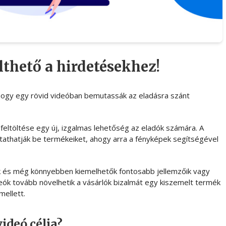
lthető a hirdetésekhez!
hogy egy rövid videóban bemutassák az eladásra szánt
eltöltése egy új, izgalmas lehetőség az eladók számára. A
athatják be termékeiket, ahogy arra a fényképek segítségével
ek és még könnyebben kiemelhetők fontosabb jellemzőik vagy
eók tovább növelhetik a vásárlók bizalmát egy kiszemelt termék
mellett.
ideó célja?