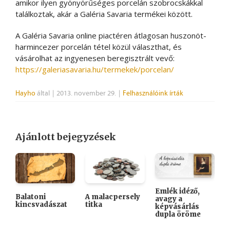
amikor ilyen gyönyörűséges porcelán szobrocskákkal
találkoztak, akár a Galéria Savaria termékei között.
A Galéria Savaria online piactéren átlagosan huszonöt-
harmincezer porcelán tétel közül választhat, és
vásárolhat az ingyenesen beregisztrált vevő:
https://galeriasavaria.hu/termekek/porcelan/
Hayho
által
|
2013. november 29.
|
Felhasználóink írták
Ajánlott bejegyzések
Emlék idéző,
Balatoni
A malacpersely
avagy a
kincsvadászat
titka
H
képvásárlás
k
dupla öröme
ó