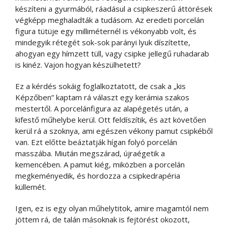
készíteni a gyurmából, ráadásul a csipkeszerű áttörések
végképp meghaladták a tudásom. Az eredeti porcelán
figura tütüje egy milliméternél is vékonyabb volt, és
mindegyik rétegét sok-sok parányi lyuk díszítette,
ahogyan egy hímzett tüll, vagy csipke jellegű ruhadarab
is kinéz. Vajon hogyan készülhetett?
Ez a kérdés sokáig foglalkoztatott, de csak a „kis
Képzőben” kaptam rá választ egy kerámia szakos
mestertől. A porcelánfigura az alapégetés után, a
kifestő műhelybe kerül. Ott feldíszítik, és azt követően
kerül rá a szoknya, ami egészen vékony pamut csipkéből
van. Ezt előtte beáztatják hígan folyó porcelán
masszába. Miután megszárad, újraégetik a
kemencében. A pamut kiég, miközben a porcelán
megkeményedik, és hordozza a csipkedrapéria
küllemét.
Igen, ez is egy olyan műhelytitok, amire magamtól nem
jöttem rá, de talán másoknak is fejtörést okozott,