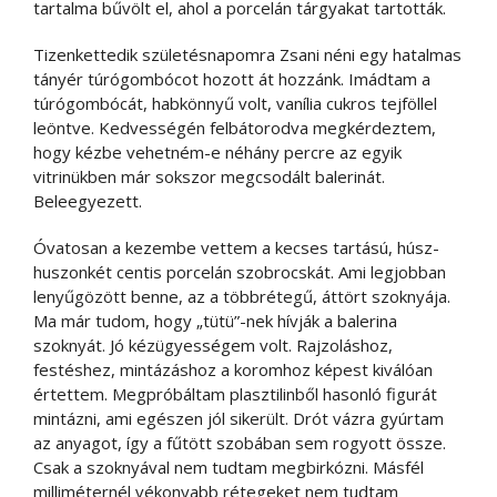
tartalma bűvölt el, ahol a porcelán tárgyakat tartották.
Tizenkettedik születésnapomra Zsani néni egy hatalmas
tányér túrógombócot hozott át hozzánk. Imádtam a
túrógombócát, habkönnyű volt, vanília cukros tejföllel
leöntve. Kedvességén felbátorodva megkérdeztem,
hogy kézbe vehetném-e néhány percre az egyik
vitrinükben már sokszor megcsodált balerinát.
Beleegyezett.
Óvatosan a kezembe vettem a kecses tartású, húsz-
huszonkét centis porcelán szobrocskát. Ami legjobban
lenyűgözött benne, az a többrétegű, áttört szoknyája.
Ma már tudom, hogy „tütü”-nek hívják a balerina
szoknyát. Jó kézügyességem volt. Rajzoláshoz,
festéshez, mintázáshoz a koromhoz képest kiválóan
értettem. Megpróbáltam plasztilinből hasonló figurát
mintázni, ami egészen jól sikerült. Drót vázra gyúrtam
az anyagot, így a fűtött szobában sem rogyott össze.
Csak a szoknyával nem tudtam megbirkózni. Másfél
milliméternél vékonyabb rétegeket nem tudtam