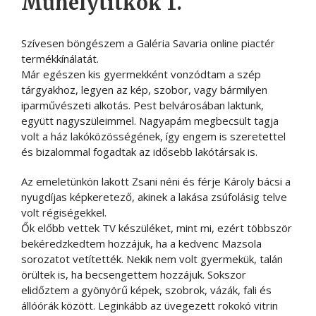
Műhelytitkok 1.
Szívesen böngészem a Galéria Savaria online piactér
termékkínálatát.
Már egészen kis gyermekként vonzódtam a szép
tárgyakhoz, legyen az kép, szobor, vagy bármilyen
iparművészeti alkotás. Pest belvárosában laktunk,
együtt nagyszüleimmel. Nagyapám megbecsült tagja
volt a ház lakóközösségének, így engem is szeretettel
és bizalommal fogadtak az idősebb lakótársak is.
Az emeletünkön lakott Zsani néni és férje Károly bácsi a
nyugdíjas képkeretező, akinek a lakása zsúfolásig telve
volt régiségekkel.
Ők előbb vettek TV készüléket, mint mi, ezért többször
bekéredzkedtem hozzájuk, ha a kedvenc Mazsola
sorozatot vetítették. Nekik nem volt gyermekük, talán
örültek is, ha becsengettem hozzájuk. Sokszor
elidőztem a gyönyörű képek, szobrok, vázák, fali és
állóórák között. Leginkább az üvegezett rokokó vitrin