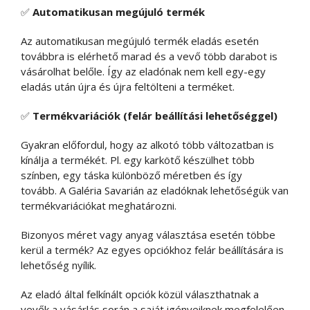
✅
Automatikusan megújuló termék
Az automatikusan megújuló termék eladás esetén
továbbra is elérhető marad és a vevő több darabot is
vásárolhat belőle. Így az eladónak nem kell egy-egy
eladás után újra és újra feltölteni a terméket.
✅
Termékvariációk (felár beállítási lehetőséggel)
Gyakran előfordul, hogy az alkotó több változatban is
kínálja a termékét. Pl. egy karkötő készülhet több
színben, egy táska különböző méretben és így
tovább. A Galéria Savarián az eladóknak lehetőségük van
termékvariációkat meghatározni.
Bizonyos méret vagy anyag választása esetén többe
kerül a termék? Az egyes opciókhoz felár beállítására is
lehetőség nyílik.
Az eladó által felkínált opciók közül választhatnak a
vevők a vásárlás során a saját igényeiknek megfelelően.