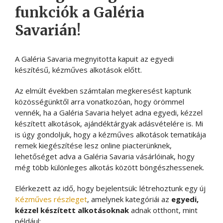
funkciók a Galéria
Savarián!
A Galéria Savaria megnyitotta kapuit az egyedi
készítésű, kézműves alkotások előtt.
Az elmúlt években számtalan megkeresést kaptunk
közösségünktől arra vonatkozóan, hogy örömmel
vennék, ha a Galéria Savaria helyet adna egyedi, kézzel
készített alkotások, ajándéktárgyak adásvételére is. Mi
is úgy gondoljuk, hogy a kézműves alkotások tematikája
remek kiegészítése lesz online piacterünknek,
lehetőséget adva a Galéria Savaria vásárlóinak, hogy
még több különleges alkotás között böngészhessenek.
Elérkezett az idő, hogy bejelentsük: létrehoztunk egy új
Kézműves részleget
, amelynek kategóriái az
egyedi,
kézzel készített alkotásoknak
adnak otthont, mint
például: