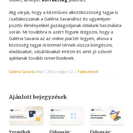
Alig várjuk, hogy a kézműves alkotóközösség tagjai is
csatlakozzanak a Galéria Savariához és ugyanilyen
pozitív élményekkel gazdagodjanak oldalunk használata
során. Mi továbbra is azért fogunk dolgozni, hogy a
Galéria Savaria az az online piactér legyen, ahova a
közösség tagjai örömmel térnek vissza böngészni,
eladásaikat, vásárlásaikat intézni és amit jó szívvel
ajánlanak tovább ismerőseiknek.
Galéria Savaria
által
|
2023. május 12.
|
Fejlesztések
Ajánlott bejegyzések
Termékek
Újdonság:
Újdonság:
