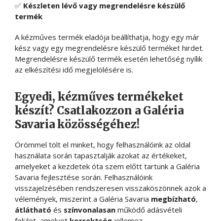
✅
Készleten lévő vagy megrendelésre készülő
termék
A kézműves termék eladója beállíthatja, hogy egy már
kész vagy egy megrendelésre készülő terméket hirdet.
Megrendelésre készülő termék esetén lehetőség nyílik
az elkészítési idő megjelölésére is.
Egyedi, kézműves termékeket
készít? Csatlakozzon a Galéria
Savaria közösségéhez!
Örömmel tölt el minket, hogy felhasználóink az oldal
használata során tapasztalják azokat az értékeket,
amelyeket a kezdetek óta szem előtt tartunk a Galéria
Savaria fejlesztése során. Felhasználóink
visszajelzésében rendszeresen visszaköszönnek azok a
vélemények, miszerint a Galéria Savaria
megbízható
,
átlátható
és
színvonalasan
működő adásvételi
felület, amelyet
korrektség
jellemez.