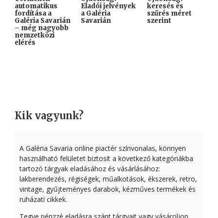
automatikus
Eladói jelvények
keresés és
A
fordítása a
a Galéria
szűrés méret
K
Galéria Savarián
Savarián
szerint
i
– még nagyobb
k
nemzetközi
elérés
Kik vagyunk?
A Galéria Savaria online piactér színvonalas, könnyen
használható felületet biztosít a következő kategóriákba
tartozó tárgyak eladásához és vásárlásához:
lakberendezés, régiségek, műalkotások, ékszerek, retro,
vintage, gyűjteményes darabok, kézműves termékek és
ruházati cikkek.
Tegye pénzzé eladásra szánt tárgyait vagy vásároljon