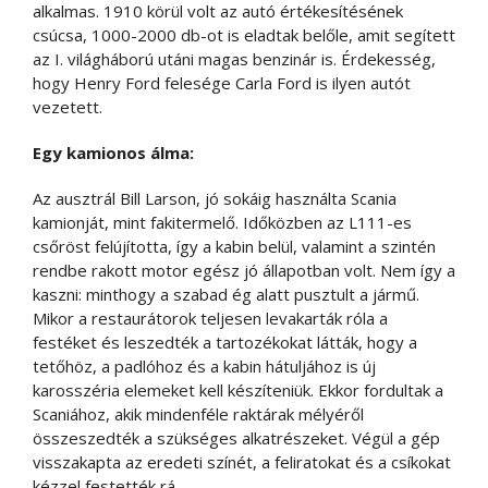
alkalmas. 1910 körül volt az autó értékesítésének
csúcsa, 1000-2000 db-ot is eladtak belőle, amit segített
az I. világháború utáni magas benzinár is. Érdekesség,
hogy Henry Ford felesége Carla Ford is ilyen autót
vezetett.
Egy kamionos álma:
Az ausztrál Bill Larson, jó sokáig használta Scania
kamionját, mint fakitermelő. Időközben az L111-es
csőröst felújította, így a kabin belül, valamint a szintén
rendbe rakott motor egész jó állapotban volt. Nem így a
kaszni: minthogy a szabad ég alatt pusztult a jármű.
Mikor a restaurátorok teljesen levakarták róla a
festéket és leszedték a tartozékokat látták, hogy a
tetőhöz, a padlóhoz és a kabin hátuljához is új
karosszéria elemeket kell készíteniük. Ekkor fordultak a
Scaniához, akik mindenféle raktárak mélyéről
összeszedték a szükséges alkatrészeket. Végül a gép
visszakapta az eredeti színét, a feliratokat és a csíkokat
kézzel festették rá.