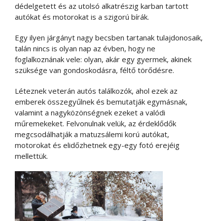
dédelgetett és az utolsó alkatrészig karban tartott
autókat és motorokat is a szigorú bírák.
Egy ilyen járgányt nagy becsben tartanak tulajdonosaik,
talán nincs is olyan nap az évben, hogy ne
foglalkoznának vele: olyan, akár egy gyermek, akinek
szüksége van gondoskodásra, féltő törődésre.
Léteznek veterán autós találkozók, ahol ezek az
emberek összegyűlnek és bemutatják egymásnak,
valamint a nagyközönségnek ezeket a valódi
műremekeket. Felvonulnak velük, az érdeklődők
megcsodálhatják a matuzsálemi korú autókat,
motorokat és elidőzhetnek egy-egy fotó erejéig
mellettük.