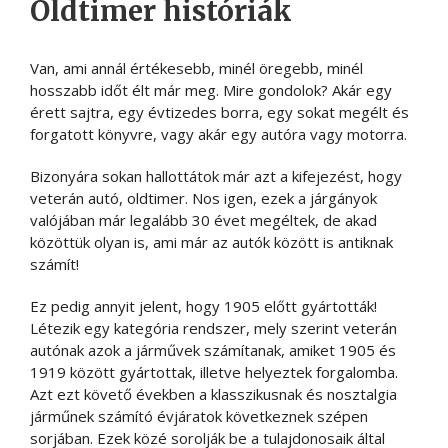
Oldtimer históriák
Van, ami annál értékesebb, minél öregebb, minél
hosszabb időt élt már meg. Mire gondolok? Akár egy
érett sajtra, egy évtizedes borra, egy sokat megélt és
forgatott könyvre, vagy akár egy autóra vagy motorra.
Bizonyára sokan hallottátok már azt a kifejezést, hogy
veterán autó, oldtimer. Nos igen, ezek a járgányok
valójában már legalább 30 évet megéltek, de akad
közöttük olyan is, ami már az autók között is antiknak
számít!
Ez pedig annyit jelent, hogy 1905 előtt gyártották!
Létezik egy kategória rendszer, mely szerint veterán
autónak azok a járművek számítanak, amiket 1905 és
1919 között gyártottak, illetve helyeztek forgalomba.
Azt ezt követő években a klasszikusnak és nosztalgia
járműnek számító évjáratok következnek szépen
sorjában. Ezek közé sorolják be a tulajdonosaik által