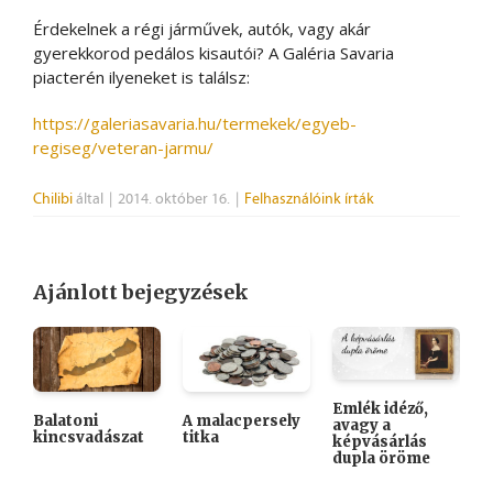
Érdekelnek a régi járművek, autók, vagy akár
gyerekkorod pedálos kisautói? A Galéria Savaria
piacterén ilyeneket is találsz:
https://galeriasavaria.hu/termekek/egyeb-
regiseg/veteran-jarmu/
Chilibi
által
|
2014. október 16.
|
Felhasználóink írták
Ajánlott bejegyzések
Emlék idéző,
Balatoni
A malacpersely
avagy a
kincsvadászat
titka
H
képvásárlás
k
dupla öröme
ó