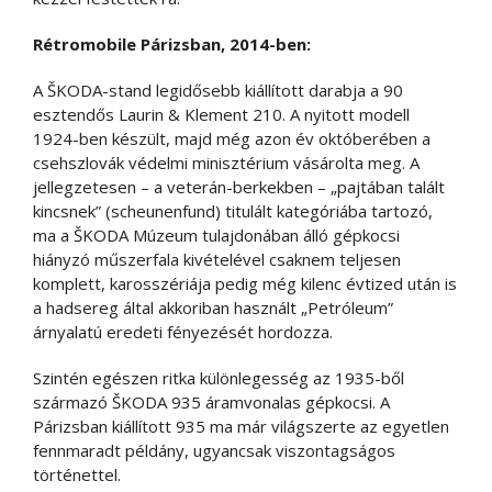
Rétromobile Párizsban, 2014-ben:
A ŠKODA-stand legidősebb kiállított darabja a 90
esztendős Laurin & Klement 210. A nyitott modell
1924-ben készült, majd még azon év októberében a
csehszlovák védelmi minisztérium vásárolta meg. A
jellegzetesen – a veterán-berkekben – „pajtában talált
kincsnek” (scheunenfund) titulált kategóriába tartozó,
ma a ŠKODA Múzeum tulajdonában álló gépkocsi
hiányzó műszerfala kivételével csaknem teljesen
komplett, karosszériája pedig még kilenc évtized után is
a hadsereg által akkoriban használt „Petróleum”
árnyalatú eredeti fényezését hordozza.
Szintén egészen ritka különlegesség az 1935-ből
származó ŠKODA 935 áramvonalas gépkocsi. A
Párizsban kiállított 935 ma már világszerte az egyetlen
fennmaradt példány, ugyancsak viszontagságos
történettel.