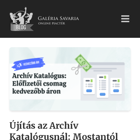
Kihagyás
Újítás az Archív
Katalógusnál: Mostantól