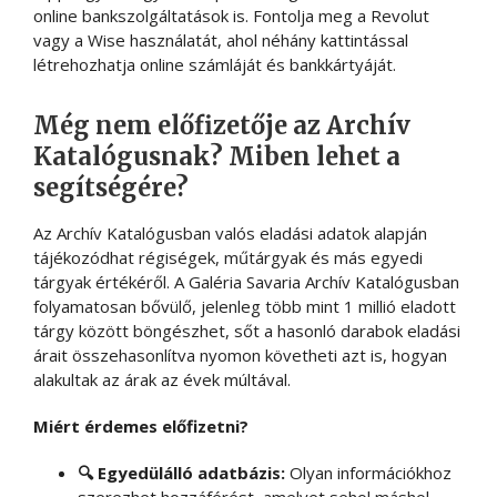
online bankszolgáltatások is. Fontolja meg a Revolut
vagy a Wise használatát, ahol néhány kattintással
létrehozhatja online számláját és bankkártyáját.
Még nem előfizetője az Archív
Katalógusnak? Miben lehet a
segítségére?
Az Archív Katalógusban valós eladási adatok alapján
tájékozódhat régiségek, műtárgyak és más egyedi
tárgyak értékéről. A Galéria Savaria Archív Katalógusban
folyamatosan bővülő, jelenleg több mint 1 millió eladott
tárgy között böngészhet, sőt a hasonló darabok eladási
árait összehasonlítva nyomon követheti azt is, hogyan
alakultak az árak az évek múltával.
Miért érdemes előfizetni?
🔍 Egyedülálló adatbázis:
Olyan információkhoz
szerezhet hozzáférést, amelyet sehol máshol