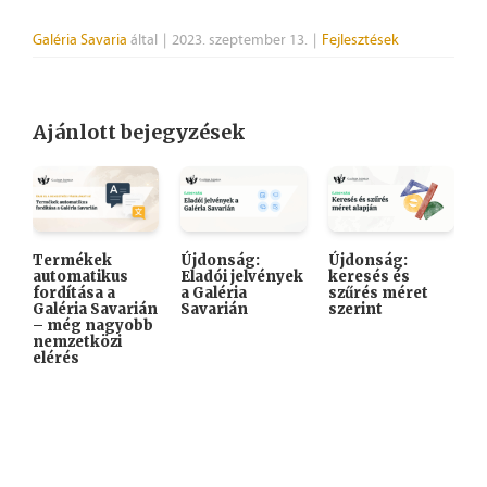
Galéria Savaria
által
|
2023. szeptember 13.
|
Fejlesztések
Ajánlott bejegyzések
Termékek
Újdonság:
Újdonság:

automatikus
Eladói jelvények
keresés és
A
fordítása a
a Galéria
szűrés méret
K
Galéria Savarián
Savarián
szerint
i
– még nagyobb
k
nemzetközi
elérés