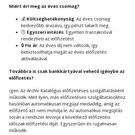
Miért éri meg az éves csomag?
💰
Költséghatékonyság
: Az éves csomag
kedvezőbb árazású, így pénzt takarít meg.
🕒
Egyszeri intézés
: Egyetlen tranzakcióval
rendezheti az előfizetést.
🔒
Fix ár
: Az éves díj nem változik, így
bebiztosíthatja magát az éves előfizetés
aktiválásával.
Továbbra is csak bankkártyával vehető igénybe az
előfizetés?
Igen. Az Archív Katalógus előfizetéses szolgáltatásként
működik. Mint ilyen, más előfizetéses szolgáltatásokhoz
hasonlóan automatikusan megújul mindaddig, amíg az
előfizető azt nem mondja le. Az automatikus megújítás
során a rendszer levonja a következő előfizetési
időszak előfizetési díját. Egyszerűen és rugalmasan
működik.