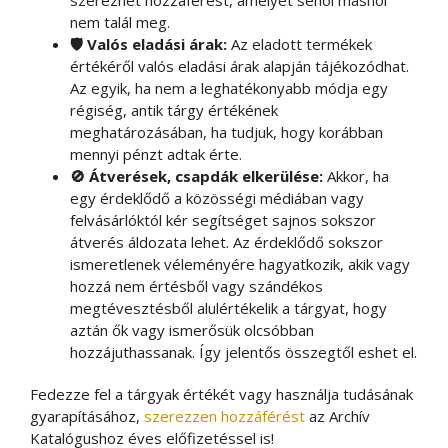
nem talál meg.
🛡️ Valós eladási árak:
Az eladott termékek
értékéről valós eladási árak alapján tájékozódhat.
Az egyik, ha nem a leghatékonyabb módja egy
régiség, antik tárgy értékének
meghatározásában, ha tudjuk, hogy korábban
mennyi pénzt adtak érte.
🚫 Átverések, csapdák elkerülése:
Akkor, ha
egy érdeklődő a közösségi médiában vagy
felvásárlóktól kér segítséget sajnos sokszor
átverés áldozata lehet. Az érdeklődő sokszor
ismeretlenek véleményére hagyatkozik, akik vagy
hozzá nem értésből vagy szándékos
megtévesztésből alulértékelik a tárgyat, hogy
aztán ők vagy ismerősük olcsóbban
hozzájuthassanak. Így jelentős összegtől eshet el.
Fedezze fel a tárgyak értékét vagy használja tudásának
gyarapításához,
szerezzen hozzáférést
az Archív
Katalógushoz éves előfizetéssel is!