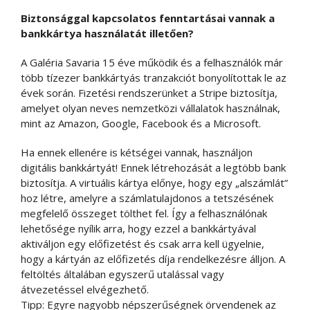
Biztonsággal kapcsolatos fenntartásai vannak a
bankkártya használatát illetően?
A Galéria Savaria 15 éve működik és a felhasználók már
több tízezer bankkártyás tranzakciót bonyolítottak le az
évek során. Fizetési rendszerünket a Stripe biztosítja,
amelyet olyan neves nemzetközi vállalatok használnak,
mint az Amazon, Google, Facebook és a Microsoft.
Ha ennek ellenére is kétségei vannak, használjon
digitális bankkártyát! Ennek létrehozását a legtöbb bank
biztosítja. A virtuális kártya előnye, hogy egy „alszámlát”
hoz létre, amelyre a számlatulajdonos a tetszésének
megfelelő összeget tölthet fel. Így a felhasználónak
lehetősége nyílik arra, hogy ezzel a bankkártyával
aktiváljon egy előfizetést és csak arra kell ügyelnie,
hogy a kártyán az előfizetés díja rendelkezésre álljon. A
feltöltés általában egyszerű utalással vagy
átvezetéssel elvégezhető.
Tipp: Egyre nagyobb népszerűségnek örvendenek az