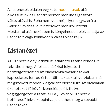
Az üzenetek oldalon végzett
módosítások
után
elkészültünk az üzentrendszer mobilhoz igazított
változatával is. Soha nem volt még ilyen egyszerű a
Galéria Savariás levelezéseket mobilról intézni.
Mostantól akár útközben is kényelmesen elolvashatja az
üzeneteit vagy könnyedén válaszolhat rájuk.
Listanézet
Az üzeneteit egy letisztult, átlátható listába rendezve
tekintheti meg. A felhasználókkal folytatott
beszélgetéseit és az eladásokkal/vásárlásokkal
kapcsolatos fontos értesítőit – az asztali verzióban már
megszokott módon – egyaránt elérheti itt. Az olvasatlan
üzeneteket félkövér kiemelés jelöli, illetve
végiggörgetve a listát, alul a „További üzenetek
betöltése” linkre koppintva jelenítheti meg a további
üzeneteket.