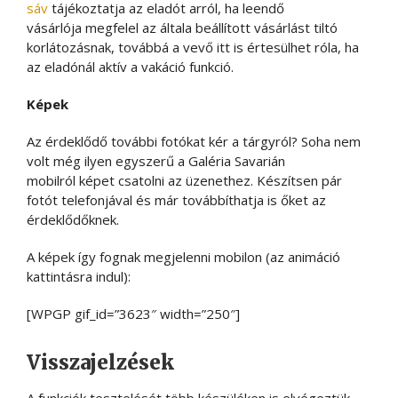
sáv
tájékoztatja az eladót arról, ha leendő
vásárlója megfelel az általa beállított vásárlást tiltó
korlátozásnak, továbbá a vevő itt is értesülhet róla, ha
az eladónál aktív a vakáció funkció.
Képek
Az érdeklődő további fotókat kér a tárgyról? Soha nem
volt még ilyen egyszerű a Galéria Savarián
mobilról képet csatolni az üzenethez. Készítsen pár
fotót telefonjával és már továbbíthatja is őket az
érdeklődőknek.
A képek így fognak megjelenni mobilon (az animáció
kattintásra indul):
[WPGP gif_id=”3623″ width=”250″]
Visszajelzések