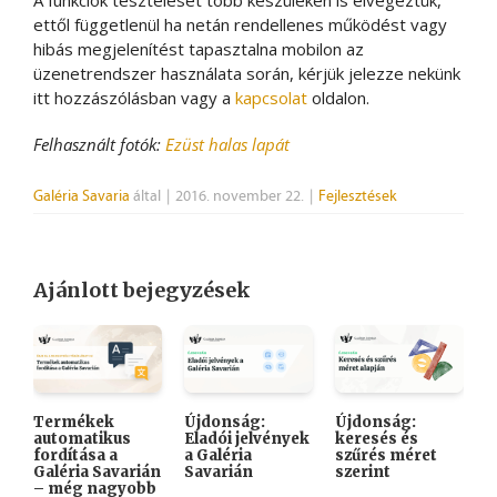
A funkciók tesztelését több készüléken is elvégeztük,
ettől függetlenül ha netán rendellenes működést vagy
hibás megjelenítést tapasztalna mobilon az
üzenetrendszer használata során, kérjük jelezze nekünk
itt hozzászólásban vagy a
kapcsolat
oldalon.
Felhasznált fotók:
Ezüst halas lapát
Galéria Savaria
által
|
2016. november 22.
|
Fejlesztések
Ajánlott bejegyzések
Termékek
Újdonság:
Újdonság:

automatikus
Eladói jelvények
keresés és
A
fordítása a
a Galéria
szűrés méret
K
Galéria Savarián
Savarián
szerint
i
– még nagyobb
k