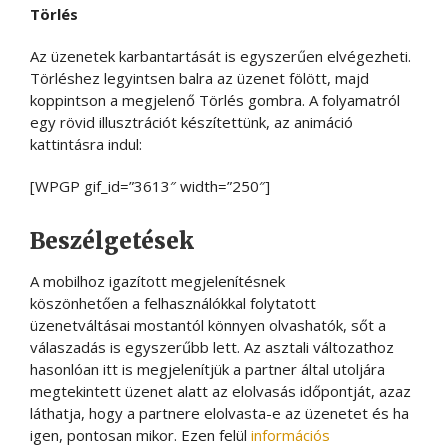
Törlés
Az üzenetek karbantartását is egyszerűen elvégezheti.
Törléshez legyintsen balra az üzenet fölött, majd
koppintson a megjelenő Törlés gombra. A folyamatról
egy rövid illusztrációt készítettünk, az animáció
kattintásra indul:
[WPGP gif_id=”3613″ width=”250″]
Beszélgetések
A mobilhoz igazított megjelenítésnek
köszönhetően a felhasználókkal folytatott
üzenetváltásai mostantól könnyen olvashatók, sőt a
válaszadás is egyszerűbb lett. Az asztali változathoz
hasonlóan itt is megjelenítjük a partner által utoljára
megtekintett üzenet alatt az elolvasás időpontját, azaz
láthatja, hogy a partnere elolvasta-e az üzenetet és ha
igen, pontosan mikor. Ezen felül
információs