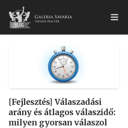
Kihagyás
[Fejlesztés] Válaszadási
arány és átlagos válaszidő:
milyen gyorsan válaszol