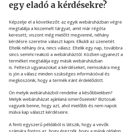
egy eladó a kérdésekre?
Képzelje el a következőt: az egyik webáruházban végre
megtalálja a kiszemelt tárgyat, amit már régóta
keresett, viszont még mielőtt megvenné, néhány
kérdésre szeretne választ kapni. Elküldi az üzenetét.
Eltelik néhány óra, nincs válasz. Eltelik egy nap, továbbra
sincs semmi reakció a webáruháztól. Közben ugyanezt a
terméket megtalálja egy másik webáruházban
is. Felteszi ugyanazokat a kérdéseket, nemsokára meg
is jön a válasz minden szükséges információval és
megköszönik, hogy a termék iránt érdeklődött.
Ön melyik webáruházból rendelne a későbbiekben?
Melyik webáruházat ajánlaná ismerőseinek? Biztosak
vagyunk benne, hogy azt, ahol mielőbb és nem napok
múlva kap választ kérdéseire.
A fenti egyszerű példából is látszik, hogy a vevők
számára fontos az, hogy érezzék, hogy a másik oldalon