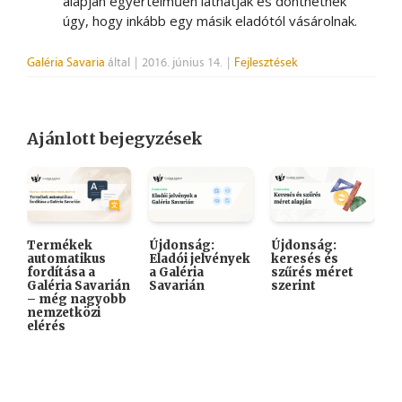
alapján egyértelműen láthatják és dönthetnek
úgy, hogy inkább egy másik eladótól vásárolnak.
Galéria Savaria
által
|
2016. június 14.
|
Fejlesztések
Ajánlott bejegyzések
Termékek
Újdonság:
Újdonság:

automatikus
Eladói jelvények
keresés és
A
fordítása a
a Galéria
szűrés méret
K
Galéria Savarián
Savarián
szerint
i
– még nagyobb
k
nemzetközi
elérés