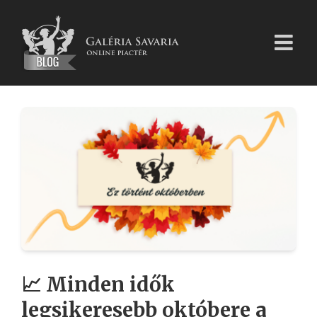
Kihagyás
📈 Minden idők
legsikeresebb októbere a