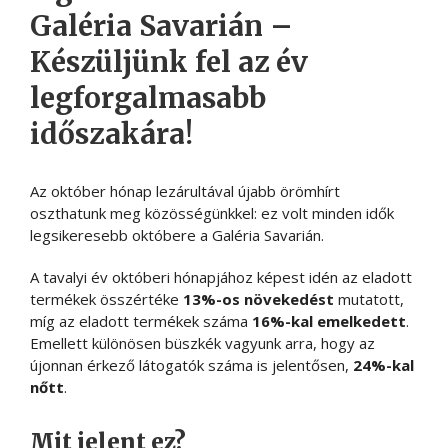
Galéria Savarián –
Készüljünk fel az év
legforgalmasabb
időszakára!
Az október hónap lezárultával újabb örömhírt
oszthatunk meg közösségünkkel: ez volt minden idők
legsikeresebb októbere a Galéria Savarián.
A tavalyi év októberi hónapjához képest idén az eladott
termékek összértéke
13%-os növekedést
mutatott,
míg az eladott termékek száma
16%-kal emelkedett
.
Emellett különösen büszkék vagyunk arra, hogy az
újonnan érkező látogatók száma is jelentősen,
24%-kal
nőtt
.
Mit jelent ez?