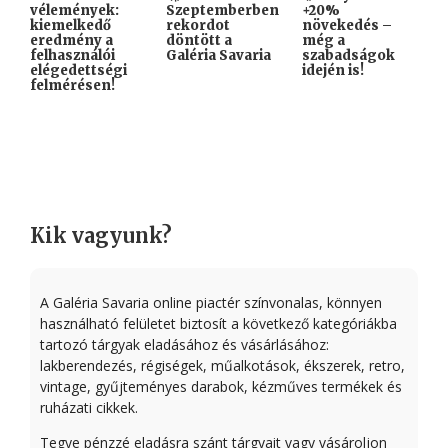
vélemények:
Szeptemberben
+20%
G
kiemelkedő
rekordot
növekedés –
–
eredmény a
döntött a
még a
ö
felhasználói
Galéria Savaria
szabadságok
elégedettségi
idején is!
felmérésen!
Kik vagyunk?
A Galéria Savaria online piactér színvonalas, könnyen
használható felületet biztosít a következő kategóriákba
tartozó tárgyak eladásához és vásárlásához:
lakberendezés, régiségek, műalkotások, ékszerek, retro,
vintage, gyűjteményes darabok, kézműves termékek és
ruházati cikkek.
Tegye pénzzé eladásra szánt tárgyait vagy vásároljon