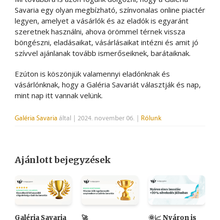
Savaria egy olyan megbízható, színvonalas online piactér
legyen, amelyet a vásárlók és az eladók is egyaránt
szeretnek használni, ahova örömmel térnek vissza
böngészni, eladásaikat, vásárlásaikat intézni és amit jó
szívvel ajánlanak tovább ismerőseiknek, barátaiknak.
Ezúton is köszönjük valamennyi eladónknak és
vásárlónknak, hogy a Galéria Savariát választják és nap,
mint nap itt vannak velünk.
Galéria Savaria
által
|
2024. november 06.
|
Rólunk
Ajánlott bejegyzések
Galéria Savaria
🚀
🌞📈 Nyáron is
