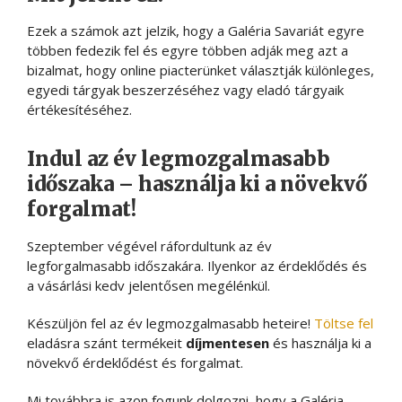
Ezek a számok azt jelzik, hogy a Galéria Savariát egyre
többen fedezik fel és egyre többen adják meg azt a
bizalmat, hogy online piacterünket választják különleges,
egyedi tárgyak beszerzéséhez vagy eladó tárgyaik
értékesítéséhez.
Indul az év legmozgalmasabb
időszaka – használja ki a növekvő
forgalmat!
Szeptember végével ráfordultunk az év
legforgalmasabb időszakára. Ilyenkor az érdeklődés és
a vásárlási kedv jelentősen megélénkül.
Készüljön fel az év legmozgalmasabb heteire!
Töltse fel
eladásra szánt termékeit
díjmentesen
és használja ki a
növekvő érdeklődést és forgalmat.
Mi továbbra is azon fogunk dolgozni, hogy a Galéria