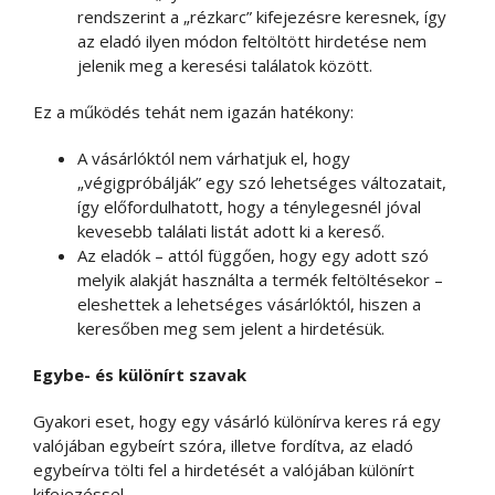
rendszerint a „rézkarc” kifejezésre keresnek, így
az eladó ilyen módon feltöltött hirdetése nem
jelenik meg a keresési találatok között.
Ez a működés tehát nem igazán hatékony:
A vásárlóktól nem várhatjuk el, hogy
„végigpróbálják” egy szó lehetséges változatait,
így előfordulhatott, hogy a ténylegesnél jóval
kevesebb találati listát adott ki a kereső.
Az eladók – attól függően, hogy egy adott szó
melyik alakját használta a termék feltöltésekor –
eleshettek a lehetséges vásárlóktól, hiszen a
keresőben meg sem jelent a hirdetésük.
Egybe- és különírt szavak
Gyakori eset, hogy egy vásárló különírva keres rá egy
valójában egybeírt szóra, illetve fordítva, az eladó
egybeírva tölti fel a hirdetését a valójában különírt
kifejezéssel.