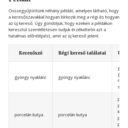
Összegyűjtöttünk néhány példát, amelyen látható, hogy
a keresőszavakkal hogyan bírkozik meg a régi és hogyan
az új kereső. Úgy gondoljuk, hogy ezeken a példákon
keresztül szemléletesen tudjuk érzékeltetni azt a
hatalmas előrelépést, amit az új kereső jelent.
Keresőszó
Régi kereső találatai
Új k
gyön
gyön
gyöngy nyaklánc
gyöngy nyaklánc
nyak
stb.
porce
porce
kutyá
porcelán kutya
porcelán kutya
porce
porce