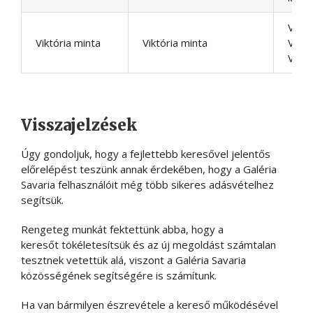
Viktó
Viktória minta
Viktória minta
Viktó
Viktó
Visszajelzések
Úgy gondoljuk, hogy a fejlettebb keresővel jelentős
előrelépést teszünk annak érdekében, hogy a Galéria
Savaria felhasználóit még több sikeres adásvételhez
segítsük.
Rengeteg munkát fektettünk abba, hogy a
keresőt tökéletesítsük és az új megoldást számtalan
tesztnek vetettük alá, viszont a Galéria Savaria
közösségének segítségére is számítunk.
Ha van bármilyen észrevétele a kereső működésével