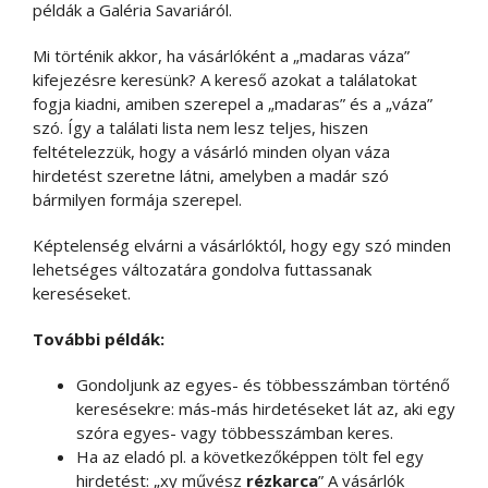
példák a Galéria Savariáról.
Mi történik akkor, ha vásárlóként a „madaras váza”
kifejezésre keresünk? A kereső azokat a találatokat
fogja kiadni, amiben szerepel a „madaras” és a „váza”
szó. Így a találati lista nem lesz teljes, hiszen
feltételezzük, hogy a vásárló minden olyan váza
hirdetést szeretne látni, amelyben a madár szó
bármilyen formája szerepel.
Képtelenség elvárni a vásárlóktól, hogy egy szó minden
lehetséges változatára gondolva futtassanak
kereséseket.
További példák:
Gondoljunk az egyes- és többesszámban történő
keresésekre: más-más hirdetéseket lát az, aki egy
szóra egyes- vagy többesszámban keres.
Ha az eladó pl. a következőképpen tölt fel egy
hirdetést: „xy művész
rézkarca
” A vásárlók