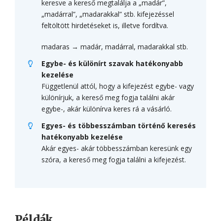
keresve a kereső megtalálja a „madár”,
„madárral”, „madarakkal” stb. kifejezéssel
feltöltött hirdetéseket is, illetve fordítva.
madaras → madár, madárral, madarakkal stb.
Egybe- és különírt szavak hatékonyabb
kezelése
Függetlenül attól, hogy a kifejezést egybe- vagy
különírjuk, a kereső meg fogja találni akár
egybe-, akár különírva keres rá a vásárló.
Egyes- és többesszámban történő keresés
hatékonyabb kezelése
Akár egyes- akár többesszámban keresünk egy
szóra, a kereső meg fogja találni a kifejezést.
Példák