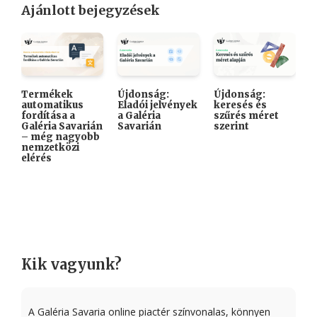
Ajánlott bejegyzések
Termékek
Újdonság:
Újdonság:

automatikus
Eladói jelvények
keresés és
A
fordítása a
a Galéria
szűrés méret
K
Galéria Savarián
Savarián
szerint
i
– még nagyobb
k
nemzetközi
elérés
Kik vagyunk?
A Galéria Savaria online piactér színvonalas, könnyen