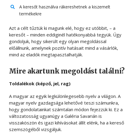
A keresőt használva rákereshetnek a kiszemelt
termékekre
Azt a célt tűztük ki magunk elé, hogy ez utóbbit, – a
keresőt – minden eddiginél hatékonyabbá tegyük. Úgy
gondoljuk, hogy sikerült egy olyan megoldással
előállnunk, amelynek pozitív hatásait mind a vásárlók,
mind az eladók megtapasztalhatják.
Mire akartunk megoldást találni?
Toldalékok (képző, jel, rag)
A magyar az egyik legkülönlegesebb nyelv a világon. A
magyar nyelv gazdagsága lehetővé teszi számunkra,
hogy gondolatainkat számtalan módon fejezzük ki. Ez a
változatosság ugyanúgy a Galéria Savarián is
visszaköszön és igazi kihívásokat állít elénk, ha a kereső
szemszögéből vizsgáljuk.