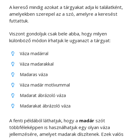
A kereső mindig azokat a tárgyakat adja ki találatként,
amelyekben szerepel az a szó, amelyre a keresést
futtattuk.
Viszont gondoljuk csak bele abba, hogy milyen
különböző módon írhatjuk le ugyanazt a tárgyat:
Váza madárral
Váza madarakkal
Madaras váza
Váza madár motívummal
Madarat ábrázoló váza
Madarakat ábrázoló váza
A fenti példából láthatjuk, hogy a
madár
szót
többféleképpen is használhatjuk egy olyan váza
jellemzésére, amelyet madarak díszítenek. Ezek valós