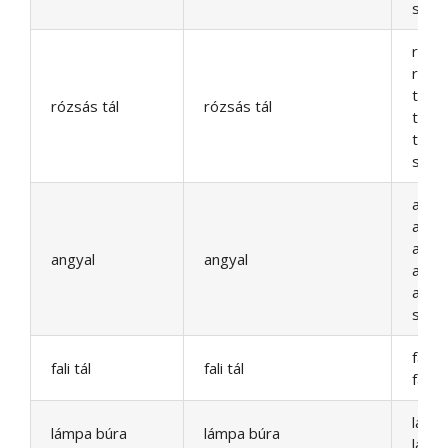
stb.
rózsá
rózsa
tál r
rózsás tál
rózsás tál
tál r
tál r
stb.
angy
angy
angy
angyal
angyal
angy
angy
stb.
fali tá
fali tál
fali tál
falitál
lámp
lámpa búra
lámpa búra
lámp